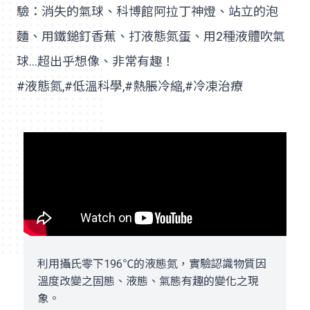
驗：消失的氣球、科博館阿拉丁神燈、站立的泡
麵、用鐵鎚釘香蕉、打液態氮蛋、用2種液體吹氣
球…超出乎想像、非常有趣！
#液態氮,#低溫科學,#熱脹冷縮,#冷凍治療
利用攝氏零下196℃的液態氮，實驗認識物質因
溫度改變之固態、液態、氣態有趣的變化之現
象。