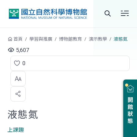
跳到中央內容區塊
全
站
首頁
學習與推廣
博物館教育
演示教學
液態氮
搜
5,607
尋
0
點
選
喜
開館狀態
歡
液態氮
上課趣