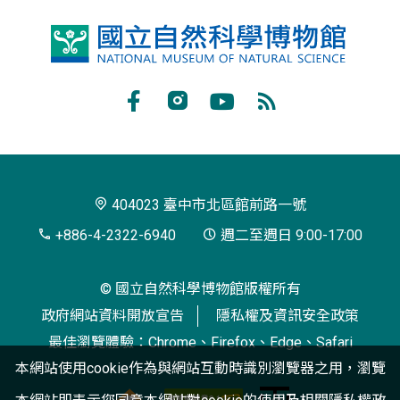
國
立
自
Facebook
Instagram
Youtube
RSS
然
訂
科
閱
學
404023 臺中市北區館前路一號
博
+886-4-2322-6940
週二至週日 9:00-17:00
物
© 國立自然科學博物館版權所有
館
政府網站資料開放宣告
隱私權及資訊安全政策
最佳瀏覽體驗：Chrome、Firefox、Edge、Safari
本網站使用cookie作為與網站互動時識別瀏覽器之用，瀏覽