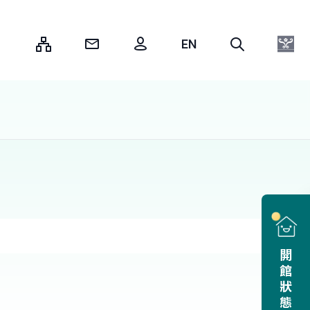
:::
開館狀態