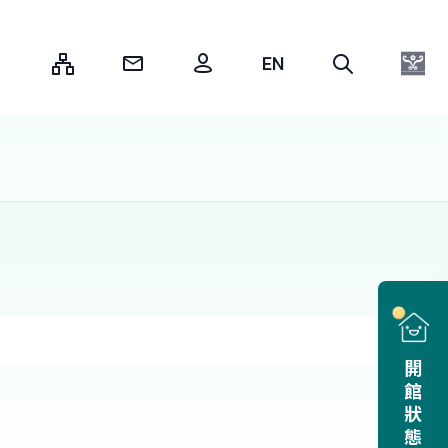
:::
開館狀態