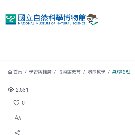
跳到中央內容區塊
首頁
學習與推廣
博物館教育
演示教學
氣球物理
2,531
0
點
選
喜