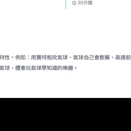
30分鐘
特性。例如：用寶特瓶吹氣球、氣球自己會膨脹、高速前
氣球，體會玩氣球學知識的樂趣。