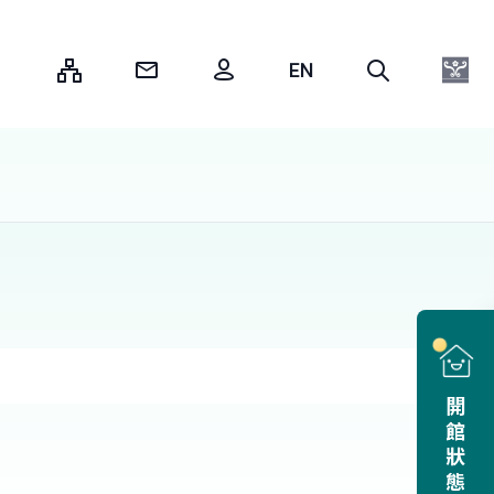
:::
開館狀態