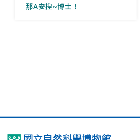
那A安揑~博士！
國