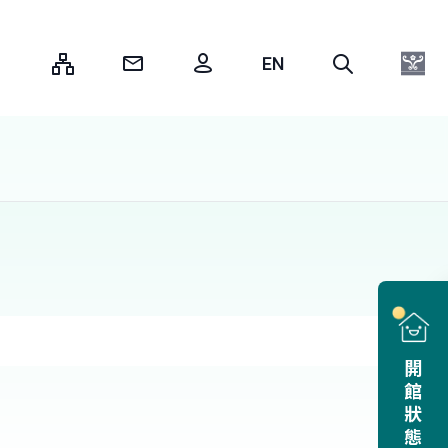
:::
開館狀態