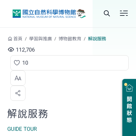
跳到中央內容區塊
全
站
首頁
學習與推廣
博物館教育
解說服務
搜
112,706
尋
10
點
選
喜
開館狀態
歡
解說服務
GUIDE TOUR