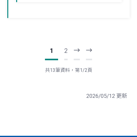
1
2
下
最
一
後
頁
一
共13筆資料，第1/2頁
頁
2026/05/12 更新