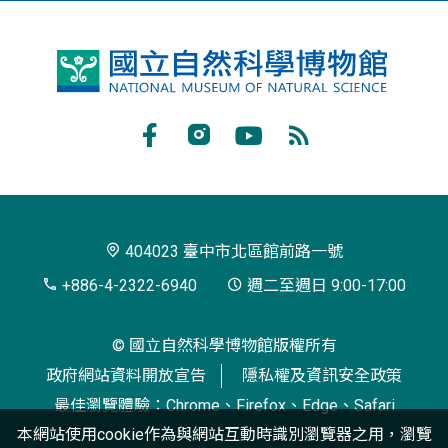
國
立
自
Facebook
Instagram
Youtube
RSS
然
訂
科
閱
學
404023 臺中市北區館前路一號
博
+886-4-2322-6940
週二至週日 9:00-17:00
物
© 國立自然科學博物館版權所有
館
政府網站資料開放宣告
隱私權及資訊安全政策
最佳瀏覽體驗：Chrome、Firefox、Edge、Safari
本網站使用cookie作為與網站互動時識別瀏覽器之用，瀏覽