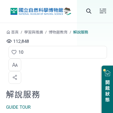
跳到中央內容區塊
全
站
首頁
學習與推廣
博物館教育
解說服務
搜
112,848
尋
10
點
選
喜
開館狀態
歡
解說服務
GUIDE TOUR