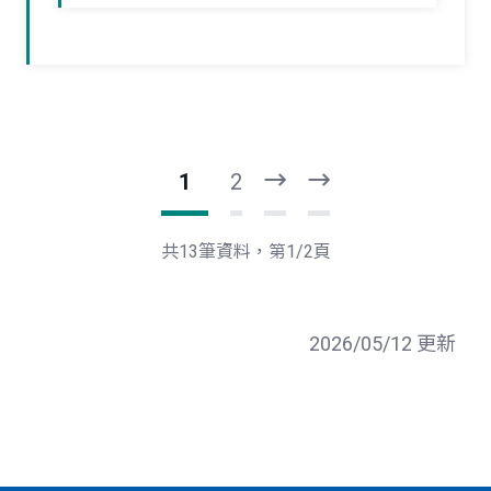
1
2
下
最
一
後
頁
一
共13筆資料，第1/2頁
頁
2026/05/12 更新