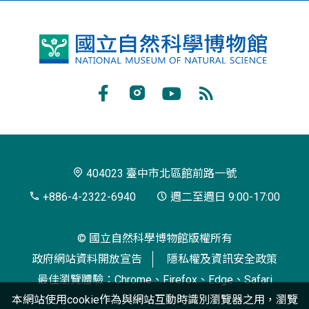
國
立
自
Facebook
Instagram
Youtube
RSS
然
訂
科
閱
學
404023 臺中市北區館前路一號
博
+886-4-2322-6940
週二至週日 9:00-17:00
物
© 國立自然科學博物館版權所有
館
政府網站資料開放宣告
隱私權及資訊安全政策
最佳瀏覽體驗：Chrome、Firefox、Edge、Safari
本網站使用cookie作為與網站互動時識別瀏覽器之用，瀏覽