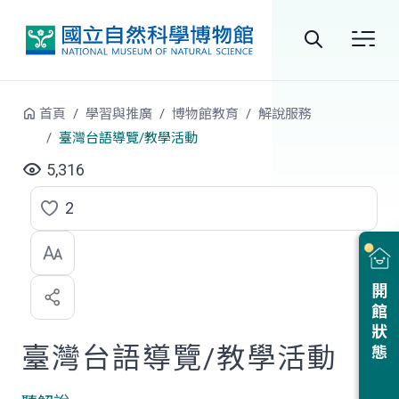
跳到中央內容區塊
全
站
首頁
學習與推廣
博物館教育
解說服務
搜
臺灣台語導覽/教學活動
尋
5,316
2
點
選
喜
開館狀態
歡
臺灣台語導覽/教學活動