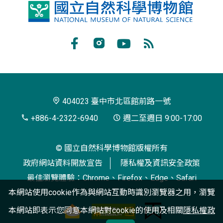
國
立
自
Facebook
Instagram
Youtube
RSS
然
訂
科
閱
學
404023 臺中市北區館前路一號
博
+886-4-2322-6940
週二至週日 9:00-17:00
物
© 國立自然科學博物館版權所有
館
政府網站資料開放宣告
隱私權及資訊安全政策
最佳瀏覽體驗：Chrome、Firefox、Edge、Safari
本網站使用cookie作為與網站互動時識別瀏覽器之用，瀏覽
本網站即表示您同意本網站對cookie的使用及相關
隱私權政