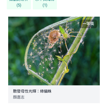
(5)
(1)
一等獎
散發母性光輝：綠貓蛛
顏嘉志