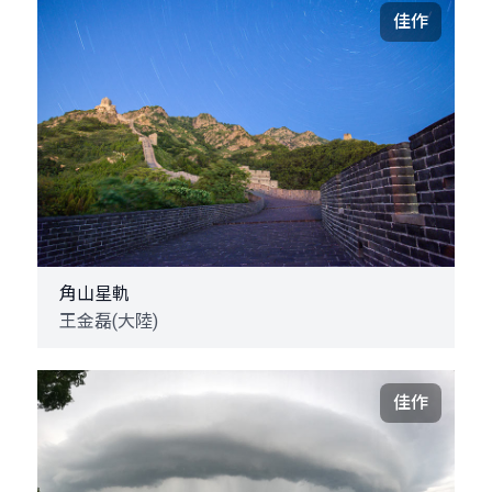
佳作
角山星軌
王金磊(大陸)
佳作