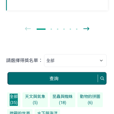
獨立新生活。夏末初秋之際，如果在野外
林間草叢見到牠們時，可要好好地觀察一
番！
請選擇得獎名單：
查詢
全部
天文與氣象
昆蟲與蜘蛛
動物的拼圖
(35)
(5)
(18)
(6)
微觀的世界
水下與海洋