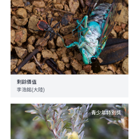
剩餘價值
李浩銘(大陸)
青少年特別獎