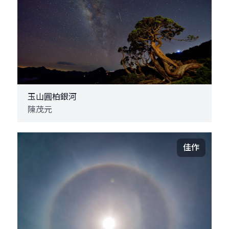
玉山圓柏銀河
陳茂元
佳作