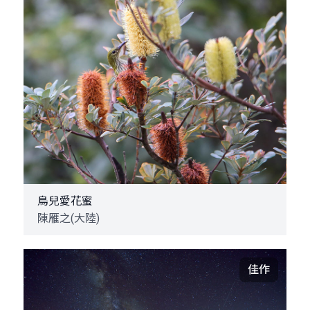
鳥兒愛花蜜
陳雁之(大陸)
佳作