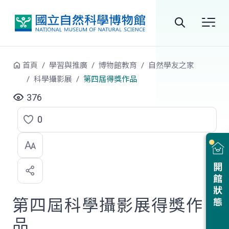
跳到中央內容區塊
全
站
首頁
學習與推廣
博物館教育
自然學友之家
搜
科學攝影展
第四屆得獎作品
尋
376
0
點
選
喜
開館狀態
歡
第四屆科學攝影展得獎作
品