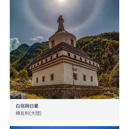
白塔與日暈
楊友利(大陸)