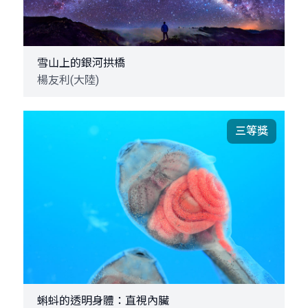
雪山上的銀河拱橋
楊友利(大陸)
三等獎
蝌蚪的透明身體：直視內臟