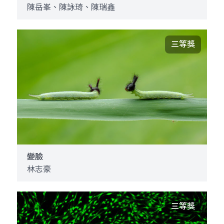
陳岳峯、陳詠琦、陳瑞鑫
三等獎
變臉
林志豪
三等獎