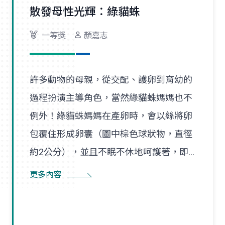
散發母性光輝：綠貓蛛
一等獎
顏嘉志
許多動物的母親，從交配、護卵到育幼的
過程扮演主導角色，當然綠貓蛛媽媽也不
例外！綠貓蛛媽媽在產卵時，會以絲將卵
包覆住形成卵囊（圖中棕色球狀物，直徑
約2公分），並且不眠不休地呵護著，即
使尋找食物也是在一定範圍內，隨時防患
更多內容
並趕走入侵者。幼蛛孵化後會先在卵囊附
近的巢絲間遊走，以得到蜘蛛媽媽的保
護，直到成長蛻皮後，才隨風飄散，開始