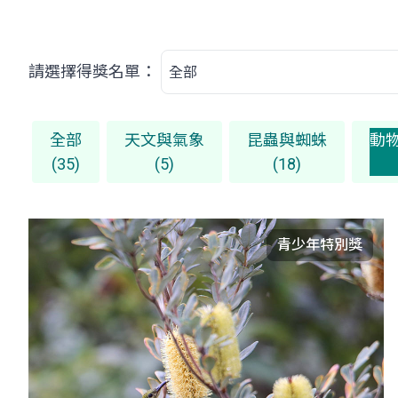
請選擇得獎名單：
全部
天文與氣象
昆蟲與蜘蛛
動
(35)
(5)
(18)
青少年特別獎