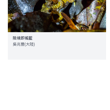
險境即搖籃
吳兆豐(大陸)