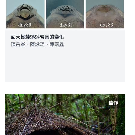
面天樹蛙蝌蚪唇齒的變化
陳岳峯、陳詠琦、陳瑞鑫
佳作