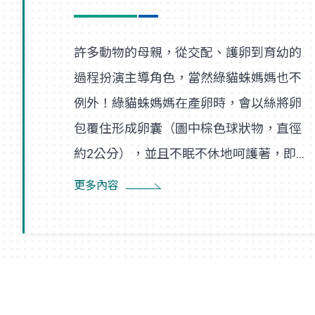
許多動物的母親，從交配、護卵到育幼的
過程扮演主導角色，當然綠貓蛛媽媽也不
例外！綠貓蛛媽媽在產卵時，會以絲將卵
包覆住形成卵囊（圖中棕色球狀物，直徑
約2公分），並且不眠不休地呵護著，即使
尋找食物也是在一定範圍內，隨時防患並
更多內容
趕走入侵者。幼蛛孵化後會先在卵囊附近
的巢絲間遊走，以得到蜘蛛媽媽的保護，
直到成長蛻皮後，才隨風飄散，開始獨立
新生活。夏末初秋之際，如果在野外林間
草叢見到牠們時，可要好好地觀察一番！