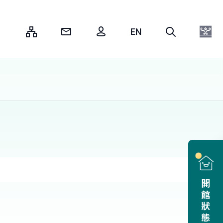
:::
開館狀態