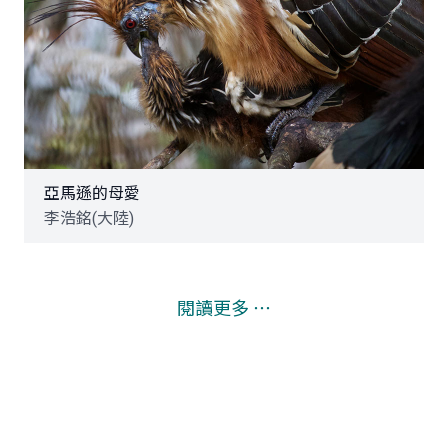
亞馬遜的母愛
李浩銘(大陸)
閱讀更多 ⋯