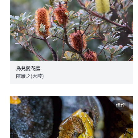
鳥兒愛花蜜
陳雁之(大陸)
佳作