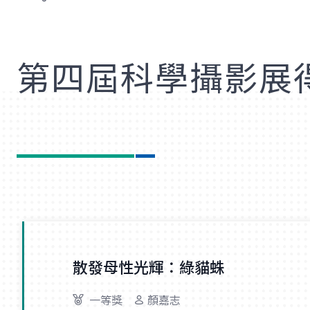
歡
第四屆科學攝影展
散發母性光輝：綠貓蛛
一等獎
顏嘉志