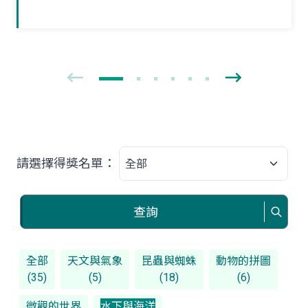
獨立新生活。夏末初秋之際，如果在野外
林間草叢見到牠們時，可要好好地觀察一
番！
請選擇得獎名單：
查詢
全部
天文與氣象
昆蟲與蜘蛛
動物的拼圖
(35)
(5)
(18)
(6)
微觀的世界
水下與海洋