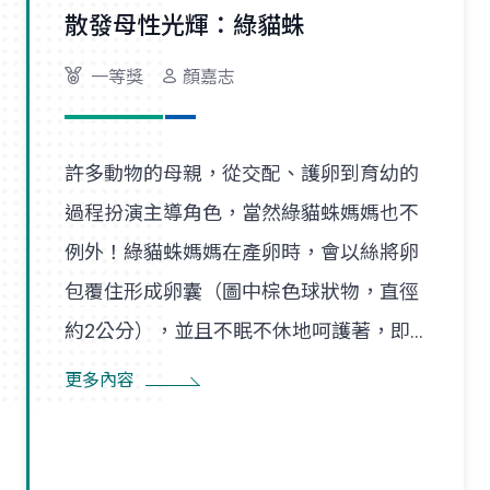
散發母性光輝：綠貓蛛
一等獎
顏嘉志
許多動物的母親，從交配、護卵到育幼的
過程扮演主導角色，當然綠貓蛛媽媽也不
例外！綠貓蛛媽媽在產卵時，會以絲將卵
包覆住形成卵囊（圖中棕色球狀物，直徑
約2公分），並且不眠不休地呵護著，即
使尋找食物也是在一定範圍內，隨時防患
更多內容
並趕走入侵者。幼蛛孵化後會先在卵囊附
近的巢絲間遊走，以得到蜘蛛媽媽的保
護，直到成長蛻皮後，才隨風飄散，開始