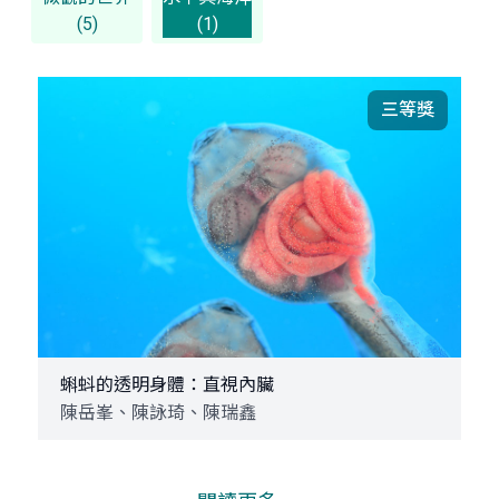
(5)
(1)
三等獎
蝌蚪的透明身體：直視內臟
陳岳峯、陳詠琦、陳瑞鑫