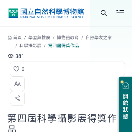
跳到中央內容區塊
全
站
首頁
學習與推廣
博物館教育
自然學友之家
搜
科學攝影展
第四屆得獎作品
尋
381
0
點
選
喜
開館狀態
歡
第四屆科學攝影展得獎作
品