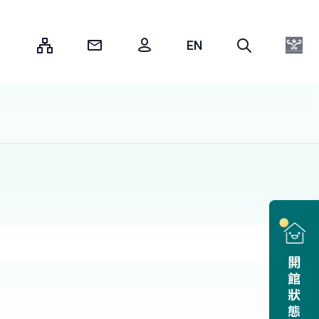
:::
開館狀態