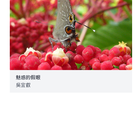
魅惑的假眼
吳宜叡