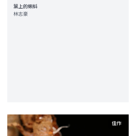
葉上的蝌蚪
林志豪
佳作