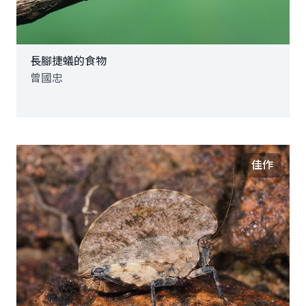
長腳捷蟻的食物
曾國忠
佳作