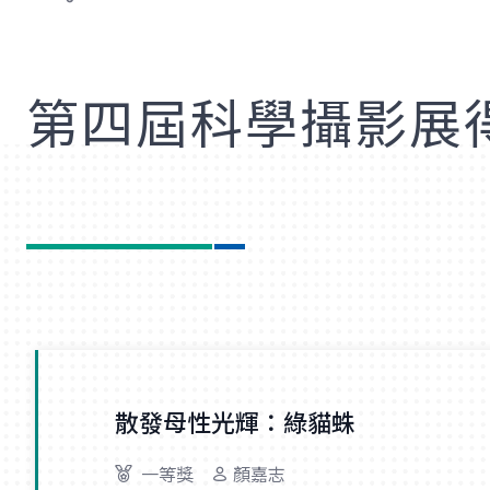
歡
第四屆科學攝影展
散發母性光輝：綠貓蛛
一等獎
顏嘉志