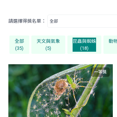
請選擇得獎名單：
全部
天文與氣象
昆蟲與蜘蛛
動
(35)
(5)
(18)
一等獎