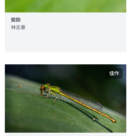
變臉
林志豪
佳作