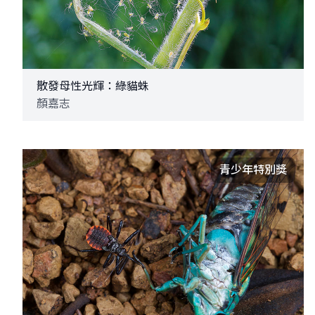
散發母性光輝：綠貓蛛
顏嘉志
青少年特別獎