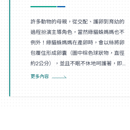
許多動物的母親，從交配、護卵到育幼的
過程扮演主導角色，當然綠貓蛛媽媽也不
例外！綠貓蛛媽媽在產卵時，會以絲將卵
包覆住形成卵囊（圖中棕色球狀物，直徑
約2公分），並且不眠不休地呵護著，即使
尋找食物也是在一定範圍內，隨時防患並
更多內容
趕走入侵者。幼蛛孵化後會先在卵囊附近
的巢絲間遊走，以得到蜘蛛媽媽的保護，
直到成長蛻皮後，才隨風飄散，開始獨立
新生活。夏末初秋之際，如果在野外林間
草叢見到牠們時，可要好好地觀察一番！