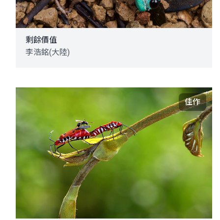
剩餘價值
李浩銘(大陸)
佳作