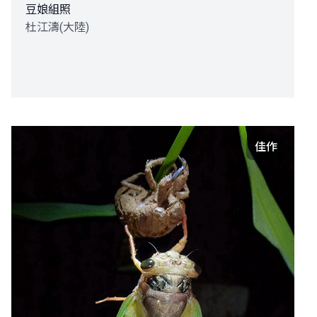
豆娘組照
杜江濤(大陸)
佳作