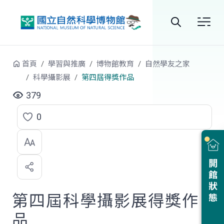
跳到中央內容區塊
全
站
首頁
學習與推廣
博物館教育
自然學友之家
搜
科學攝影展
第四屆得獎作品
尋
379
0
點
選
喜
開館狀態
歡
第四屆科學攝影展得獎作
品