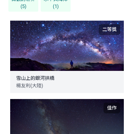
(5)
(1)
二等獎
雪山上的銀河拱橋
楊友利(大陸)
佳作