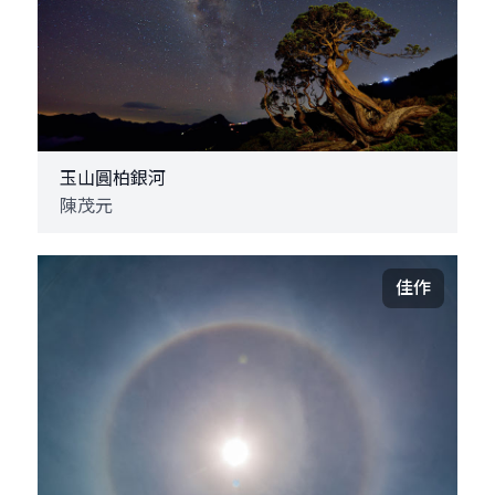
玉山圓柏銀河
陳茂元
佳作