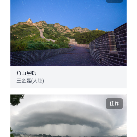
角山星軌
王金磊(大陸)
佳作