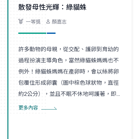
散發母性光輝：綠貓蛛
一等獎
顏嘉志
許多動物的母親，從交配、護卵到育幼的
過程扮演主導角色，當然綠貓蛛媽媽也不
例外！綠貓蛛媽媽在產卵時，會以絲將卵
包覆住形成卵囊（圖中棕色球狀物，直徑
約2公分），並且不眠不休地呵護著，即
使尋找食物也是在一定範圍內，隨時防患
更多內容
並趕走入侵者。幼蛛孵化後會先在卵囊附
近的巢絲間遊走，以得到蜘蛛媽媽的保
護，直到成長蛻皮後，才隨風飄散，開始