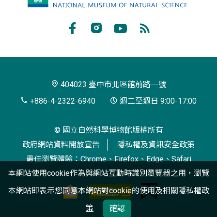
立
自
Facebook
Instagram
Youtube
RSS
然
訂
科
閱
學
404023 臺中市北區館前路一號
博
+886-4-2322-6940
週二至週日 9:00-17:00
物
© 國立自然科學博物館版權所有
館
政府網站資料開放宣告
隱私權及資訊安全政策
最佳瀏覽體驗：Chrome、Firefox、Edge、Safari
本網站使用cookie作為與網站互動時識別瀏覽器之用，瀏覽
本網站即表示您同意本網站對cookie的使用及相關
隱私權政
策
確認