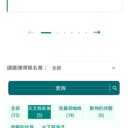
獨立新生活。夏末初秋之際，如果在野外
林間草叢見到牠們時，可要好好地觀察一
番！
請選擇得獎名單：
查詢
全部
天文與氣象
昆蟲與蜘蛛
動物的拼圖
(35)
(5)
(18)
(6)
微觀的世界
水下與海洋