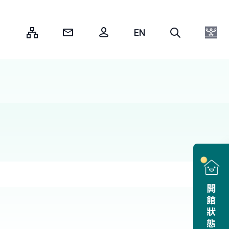
:::
開館狀態