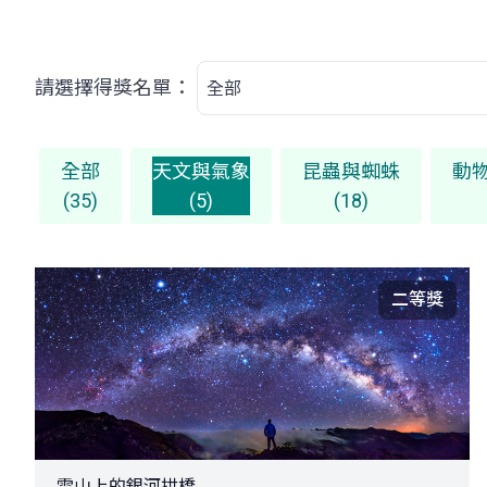
請選擇得獎名單：
全部
天文與氣象
昆蟲與蜘蛛
動
(35)
(5)
(18)
二等獎
雪山上的銀河拱橋