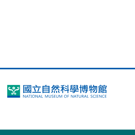
國
立
自
然
科