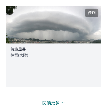
佳作
氣旋風暴
徐哲(大陸)
閱讀更多 ⋯