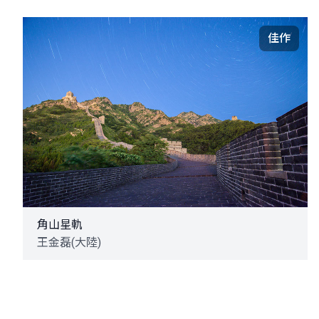
佳作
角山星軌
王金磊(大陸)