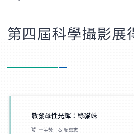
歡
第四屆科學攝影展
散發母性光輝：綠貓蛛
一等獎
顏嘉志