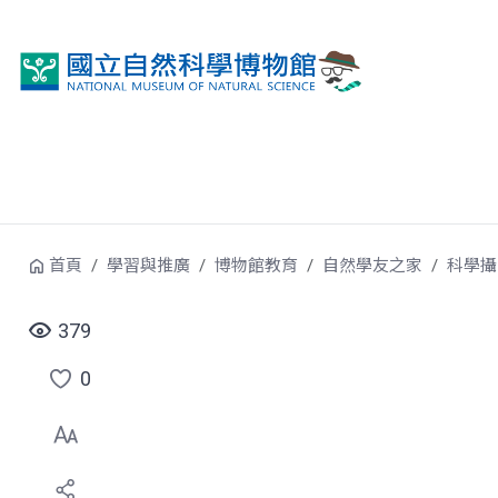
跳到中央內容區塊
首頁
學習與推廣
博物館教育
自然學友之家
科學攝
379
0
點
選
喜