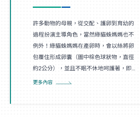
許多動物的母親，從交配、護卵到育幼的
過程扮演主導角色，當然綠貓蛛媽媽也不
例外！綠貓蛛媽媽在產卵時，會以絲將卵
包覆住形成卵囊（圖中棕色球狀物，直徑
約2公分），並且不眠不休地呵護著，即使
尋找食物也是在一定範圍內，隨時防患並
更多內容
趕走入侵者。幼蛛孵化後會先在卵囊附近
的巢絲間遊走，以得到蜘蛛媽媽的保護，
直到成長蛻皮後，才隨風飄散，開始獨立
新生活。夏末初秋之際，如果在野外林間
草叢見到牠們時，可要好好地觀察一番！