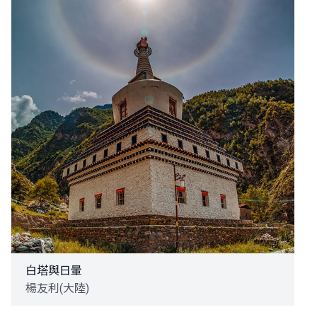
白塔與日暈
楊友利(大陸)