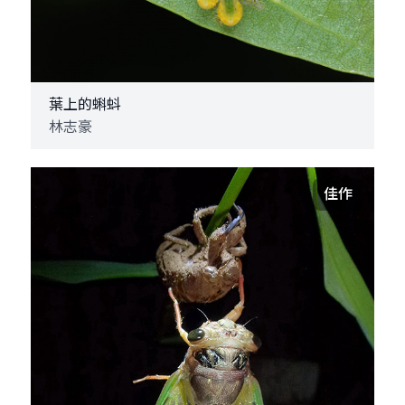
葉上的蝌蚪
林志豪
佳作