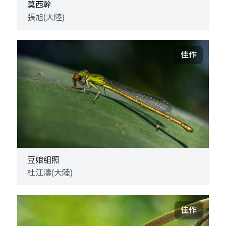
莫西幹
張旭(大陸)
佳作
豆娘組照
杜江濤(大陸)
佳作