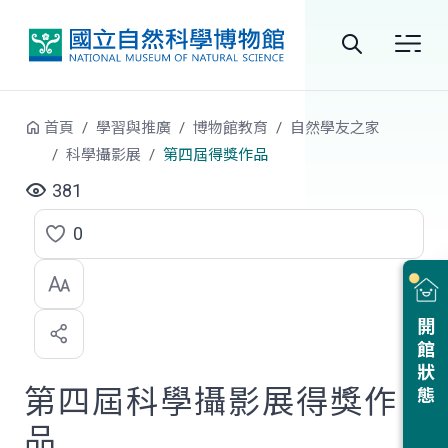
跳到中央內容區塊
全
站
首頁
學習與推廣
博物館教育
自然學友之家
搜
科學攝影展
第四屆得獎作品
尋
381
0
點
選
喜
開館狀態
歡
第四屆科學攝影展得獎作
品