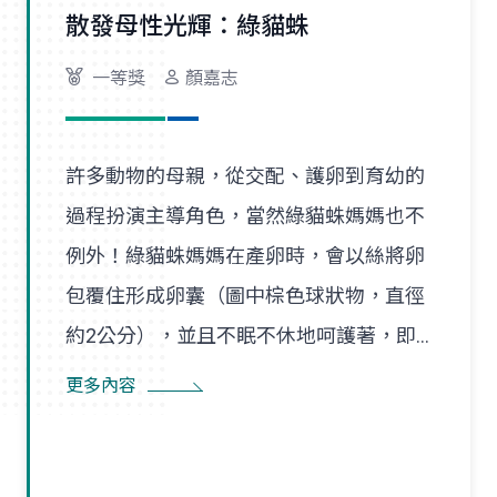
散發母性光輝：綠貓蛛
一等獎
顏嘉志
許多動物的母親，從交配、護卵到育幼的
過程扮演主導角色，當然綠貓蛛媽媽也不
例外！綠貓蛛媽媽在產卵時，會以絲將卵
包覆住形成卵囊（圖中棕色球狀物，直徑
約2公分），並且不眠不休地呵護著，即
使尋找食物也是在一定範圍內，隨時防患
更多內容
並趕走入侵者。幼蛛孵化後會先在卵囊附
近的巢絲間遊走，以得到蜘蛛媽媽的保
護，直到成長蛻皮後，才隨風飄散，開始