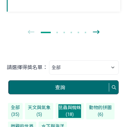
獨立新生活。夏末初秋之際，如果在野外
林間草叢見到牠們時，可要好好地觀察一
番！
請選擇得獎名單：
查詢
全部
天文與氣象
昆蟲與蜘蛛
動物的拼圖
(35)
(5)
(18)
(6)
微觀的世界
水下與海洋