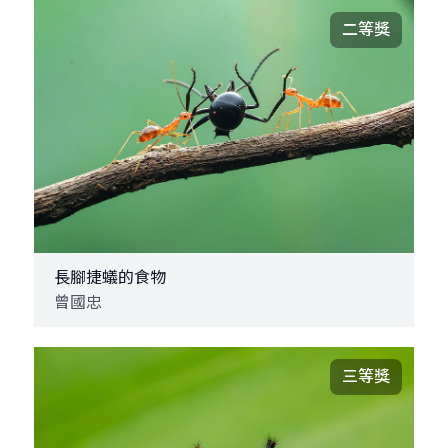
二等獎
長腳捷蟻的食物
曾國忠
三等獎