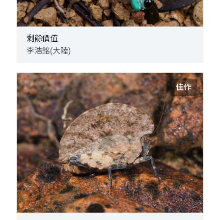
剩餘價值
李浩銘(大陸)
佳作