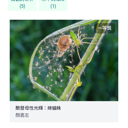
(5)
(1)
一等獎
散發母性光輝：綠貓蛛
顏嘉志