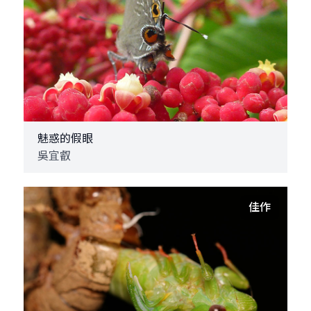
魅惑的假眼
吳宜叡
佳作