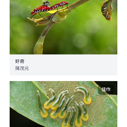
好奇
陳茂元
佳作