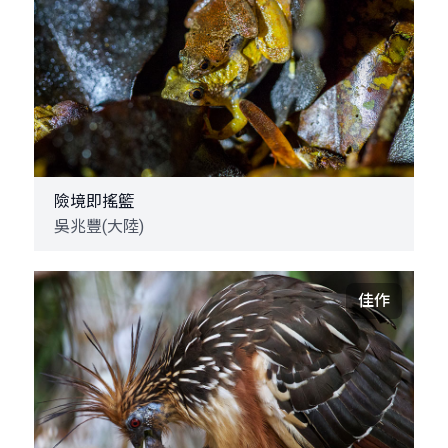
險境即搖籃
吳兆豐(大陸)
佳作