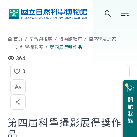
跳到中央內容區塊
全
站
首頁
學習與推廣
博物館教育
自然學友之家
搜
科學攝影展
第四屆得獎作品
尋
364
0
點
選
喜
開館狀態
歡
第四屆科學攝影展得獎作
品