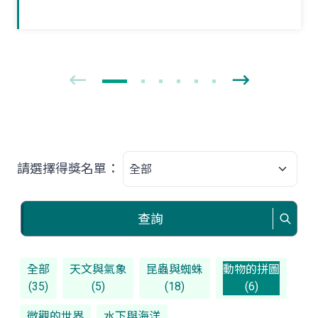
獨立新生活。夏末初秋之際，如果在野外
林間草叢見到牠們時，可要好好地觀察一
番！
請選擇得獎名單：
查詢
全部
天文與氣象
昆蟲與蜘蛛
動物的拼圖
(35)
(5)
(18)
(6)
微觀的世界
水下與海洋