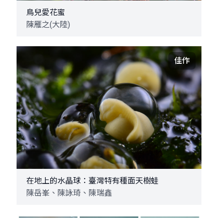
鳥兒愛花蜜
陳雁之(大陸)
佳作
在地上的水晶球：臺灣特有種面天樹蛙
陳岳峯、陳詠琦、陳瑞鑫