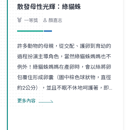
散發母性光輝：綠貓蛛
一等獎
顏嘉志
許多動物的母親，從交配、護卵到育幼的
過程扮演主導角色，當然綠貓蛛媽媽也不
例外！綠貓蛛媽媽在產卵時，會以絲將卵
包覆住形成卵囊（圖中棕色球狀物，直徑
約2公分），並且不眠不休地呵護著，即
使尋找食物也是在一定範圍內，隨時防患
更多內容
並趕走入侵者。幼蛛孵化後會先在卵囊附
近的巢絲間遊走，以得到蜘蛛媽媽的保
護，直到成長蛻皮後，才隨風飄散，開始