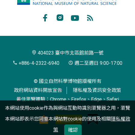
立
自
Facebook
Instagram
Youtube
RSS
然
訂
科
閱
學
404023 臺中市北區館前路一號
博
+886-4-2322-6940
週二至週日 9:00-17:00
物
© 國立自然科學博物館版權所有
館
政府網站資料開放宣告
隱私權及資訊安全政策
最佳瀏覽體驗：Chrome、Firefox、Edge、Safari
本網站使用cookie作為與網站互動時識別瀏覽器之用，瀏覽
本網站即表示您同意本網站對cookie的使用及相關
隱私權政
策
確認