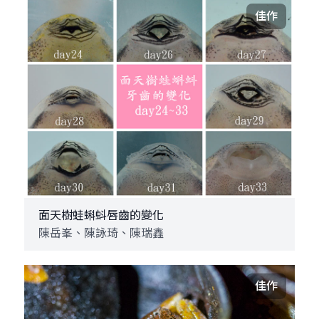
佳作
面天樹蛙蝌蚪唇齒的變化
陳岳峯、陳詠琦、陳瑞鑫
佳作