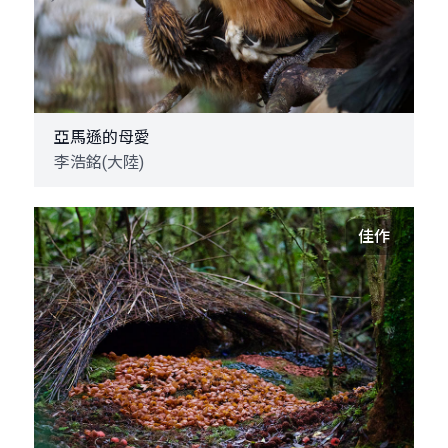
亞馬遜的母愛
李浩銘(大陸)
佳作