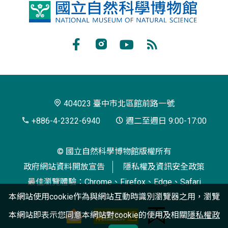
國
立
自
Facebook
Instagram
Youtube
RSS
然
訂
科
閱
學
404023 臺中市北區館前路一號
博
+886-4-2322-6940
週二至週日 9:00-17:00
物
© 國立自然科學博物館版權所有
館
政府網站資料開放宣告
隱私權及資訊安全政策
最佳瀏覽體驗：Chrome、Firefox、Edge、Safari
本網站使用cookie作為與網站互動時識別瀏覽器之用，瀏覽
本網站即表示您同意本網站對cookie的使用及相關
隱私權政