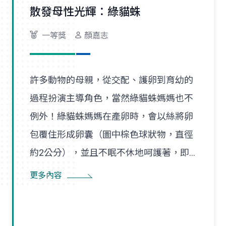
散發母性光輝：綠貓蛛
一等獎
顏嘉志
許多動物的母親，從交配、護卵到育幼的
過程扮演主導角色，當然綠貓蛛媽媽也不
例外！綠貓蛛媽媽在產卵時，會以絲將卵
包覆住形成卵囊（圖中棕色球狀物，直徑
約2公分），並且不眠不休地呵護著，即
使尋找食物也是在一定範圍內，隨時防患
更多內容
並趕走入侵者。幼蛛孵化後會先在卵囊附
近的巢絲間遊走，以得到蜘蛛媽媽的保
護，直到成長蛻皮後，才隨風飄散，開始