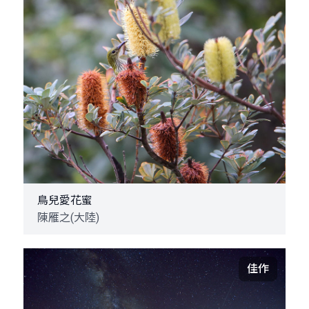
鳥兒愛花蜜
陳雁之(大陸)
佳作