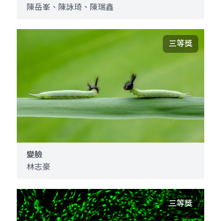
陳岳峯、陳詠琦、陳瑞鑫
三等獎
變臉
林志豪
三等獎