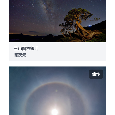
玉山圓柏銀河
陳茂元
佳作