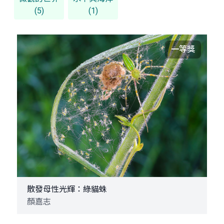
(5)
(1)
一等獎
散發母性光輝：綠貓蛛
顏嘉志