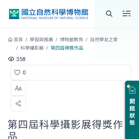
跳到中央內容區塊
全
站
首頁
學習與推廣
博物館教育
自然學友之家
搜
科學攝影展
第四屆得獎作品
尋
358
0
點
選
喜
開館狀態
歡
第四屆科學攝影展得獎作
品