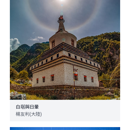
白塔與日暈
楊友利(大陸)