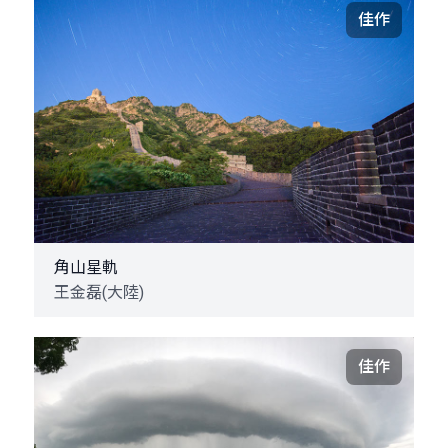
佳作
角山星軌
王金磊(大陸)
佳作