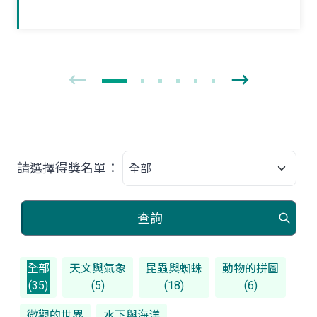
獨立新生活。夏末初秋之際，如果在野外
林間草叢見到牠們時，可要好好地觀察一
番！
請選擇得獎名單：
查詢
全部
天文與氣象
昆蟲與蜘蛛
動物的拼圖
(35)
(5)
(18)
(6)
微觀的世界
水下與海洋