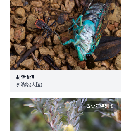
剩餘價值
李浩銘(大陸)
青少年特別獎