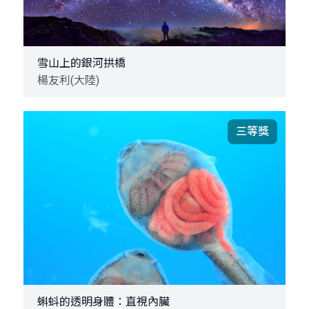
雪山上的銀河拱橋
楊友利(大陸)
三等獎
蝌蚪的透明身體：直視內臟