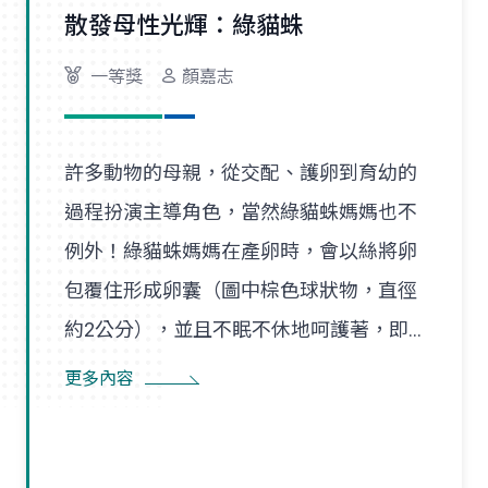
散發母性光輝：綠貓蛛
一等獎
顏嘉志
許多動物的母親，從交配、護卵到育幼的
過程扮演主導角色，當然綠貓蛛媽媽也不
例外！綠貓蛛媽媽在產卵時，會以絲將卵
包覆住形成卵囊（圖中棕色球狀物，直徑
約2公分），並且不眠不休地呵護著，即
使尋找食物也是在一定範圍內，隨時防患
更多內容
並趕走入侵者。幼蛛孵化後會先在卵囊附
近的巢絲間遊走，以得到蜘蛛媽媽的保
護，直到成長蛻皮後，才隨風飄散，開始