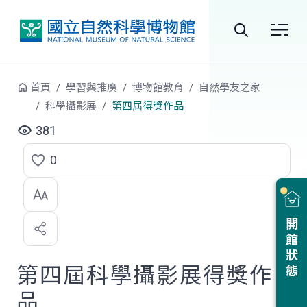
跳到中央內容區塊
全
站
首頁
學習與推廣
博物館教育
自然學友之家
搜
科學攝影展
第四屆得獎作品
尋
381
0
點
選
喜
開館狀態
歡
第四屆科學攝影展得獎作
品