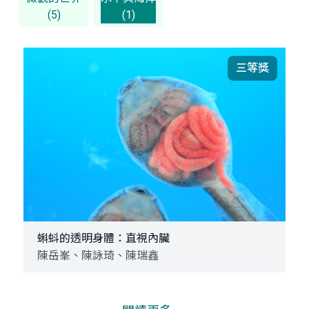
(5)
(1)
三等獎
蝌蚪的透明身體：直視內臟
陳岳峯、陳詠琦、陳瑞鑫