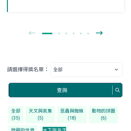
獨立新生活。夏末初秋之際，如果在野外
林間草叢見到牠們時，可要好好地觀察一
番！
請選擇得獎名單：
查詢
全部
天文與氣象
昆蟲與蜘蛛
動物的拼圖
(35)
(5)
(18)
(6)
微觀的世界
水下與海洋