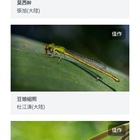
莫西幹
張旭(大陸)
佳作
豆娘組照
杜江濤(大陸)
佳作