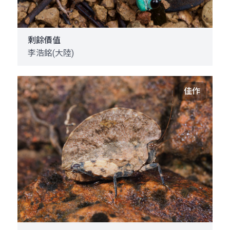
剩餘價值
李浩銘(大陸)
佳作