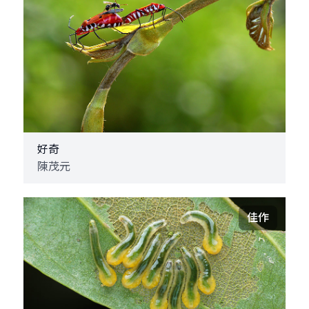
好奇
陳茂元
佳作