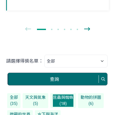
獨立新生活。夏末初秋之際，如果在野外
林間草叢見到牠們時，可要好好地觀察一
番！
請選擇得獎名單：
查詢
全部
天文與氣象
昆蟲與蜘蛛
動物的拼圖
(35)
(5)
(18)
(6)
微觀的世界
水下與海洋