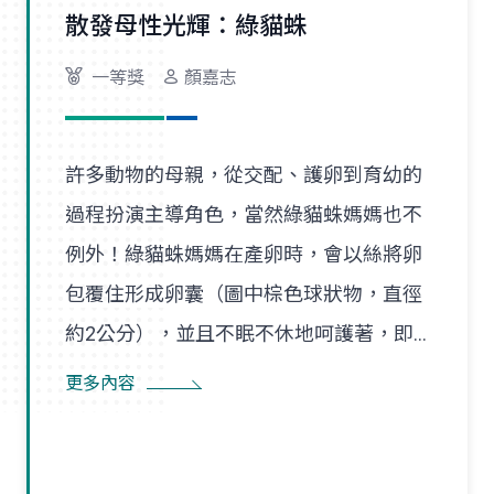
散發母性光輝：綠貓蛛
一等獎
顏嘉志
許多動物的母親，從交配、護卵到育幼的
過程扮演主導角色，當然綠貓蛛媽媽也不
例外！綠貓蛛媽媽在產卵時，會以絲將卵
包覆住形成卵囊（圖中棕色球狀物，直徑
約2公分），並且不眠不休地呵護著，即
使尋找食物也是在一定範圍內，隨時防患
更多內容
並趕走入侵者。幼蛛孵化後會先在卵囊附
近的巢絲間遊走，以得到蜘蛛媽媽的保
護，直到成長蛻皮後，才隨風飄散，開始