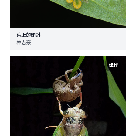
葉上的蝌蚪
林志豪
佳作