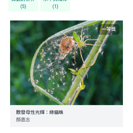
(5)
(1)
一等獎
散發母性光輝：綠貓蛛
顏嘉志