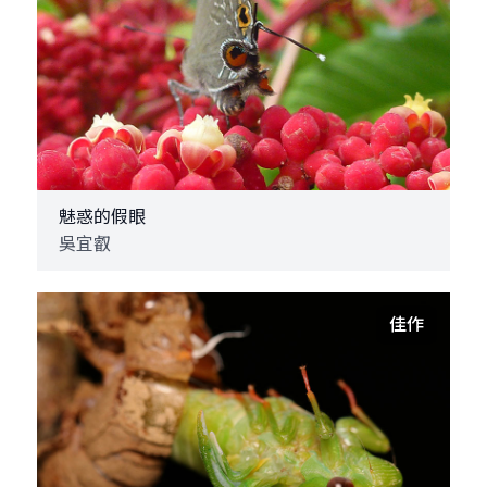
魅惑的假眼
吳宜叡
佳作