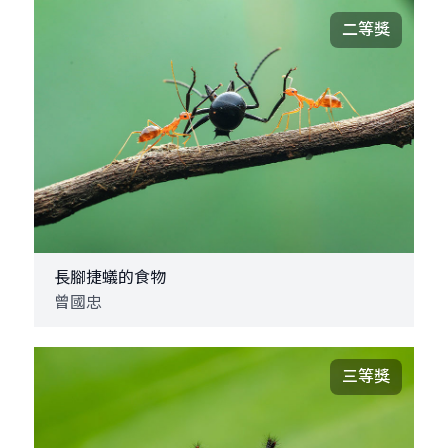
二等獎
長腳捷蟻的食物
曾國忠
三等獎