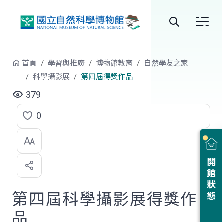
跳到中央內容區塊
全
站
首頁
學習與推廣
博物館教育
自然學友之家
搜
科學攝影展
第四屆得獎作品
尋
379
0
點
選
喜
開館狀態
歡
第四屆科學攝影展得獎作
品