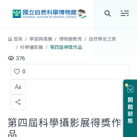
跳到中央內容區塊
全
站
首頁
學習與推廣
博物館教育
自然學友之家
搜
科學攝影展
第四屆得獎作品
尋
376
0
點
選
喜
開館狀態
歡
第四屆科學攝影展得獎作
品