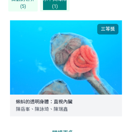
(5)
(1)
三等獎
蝌蚪的透明身體：直視內臟
陳岳峯、陳詠琦、陳瑞鑫