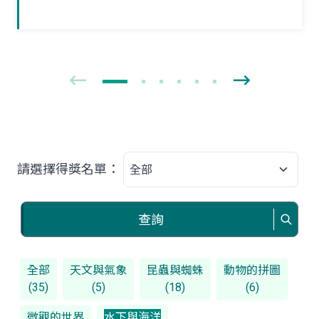
獨立新生活。夏末初秋之際，如果在野外
林間草叢見到牠們時，可要好好地觀察一
番！
請選擇得獎名單：
查詢
全部
天文與氣象
昆蟲與蜘蛛
動物的拼圖
(35)
(5)
(18)
(6)
微觀的世界
水下與海洋