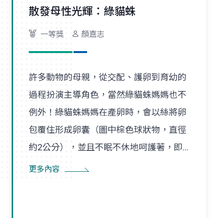
散發母性光輝：綠貓蛛
一等獎
顏嘉志
許多動物的母親，從交配、護卵到育幼的
過程扮演主導角色，當然綠貓蛛媽媽也不
例外！綠貓蛛媽媽在產卵時，會以絲將卵
包覆住形成卵囊（圖中棕色球狀物，直徑
約2公分），並且不眠不休地呵護著，即
使尋找食物也是在一定範圍內，隨時防患
更多內容
並趕走入侵者。幼蛛孵化後會先在卵囊附
近的巢絲間遊走，以得到蜘蛛媽媽的保
護，直到成長蛻皮後，才隨風飄散，開始