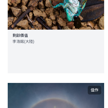
剩餘價值
李浩銘(大陸)
佳作