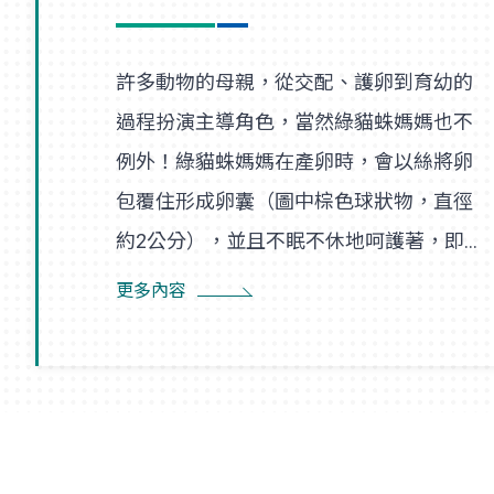
許多動物的母親，從交配、護卵到育幼的
過程扮演主導角色，當然綠貓蛛媽媽也不
例外！綠貓蛛媽媽在產卵時，會以絲將卵
包覆住形成卵囊（圖中棕色球狀物，直徑
約2公分），並且不眠不休地呵護著，即使
尋找食物也是在一定範圍內，隨時防患並
更多內容
趕走入侵者。幼蛛孵化後會先在卵囊附近
的巢絲間遊走，以得到蜘蛛媽媽的保護，
直到成長蛻皮後，才隨風飄散，開始獨立
新生活。夏末初秋之際，如果在野外林間
草叢見到牠們時，可要好好地觀察一番！