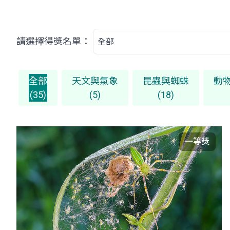
請選擇得獎名單：
全部
天文與氣象
昆蟲與蜘蛛
動
(35)
(5)
(18)
一等獎