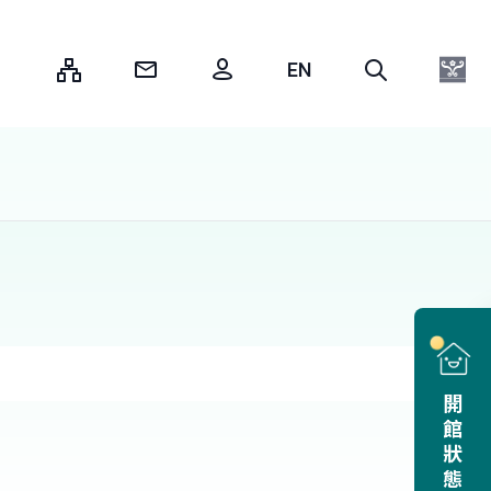
:::
開館狀態