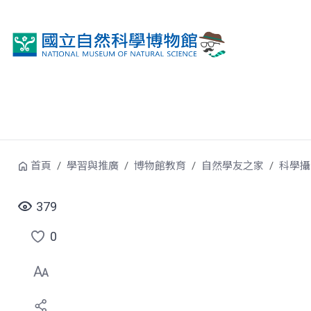
跳到中央內容區塊
首頁
學習與推廣
博物館教育
自然學友之家
科學攝
379
0
點
選
喜