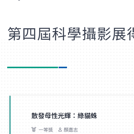
歡
第四屆科學攝影展
散發母性光輝：綠貓蛛
一等獎
顏嘉志