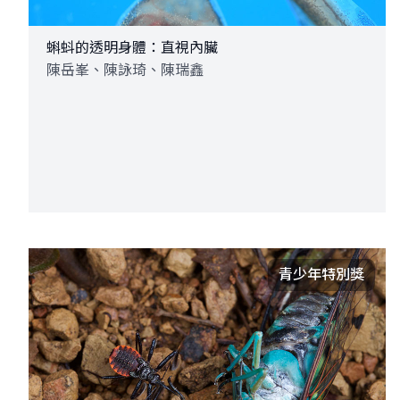
蝌蚪的透明身體：直視內臟
陳岳峯、陳詠琦、陳瑞鑫
青少年特別獎