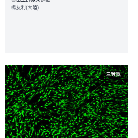
楊友利(大陸)
三等獎