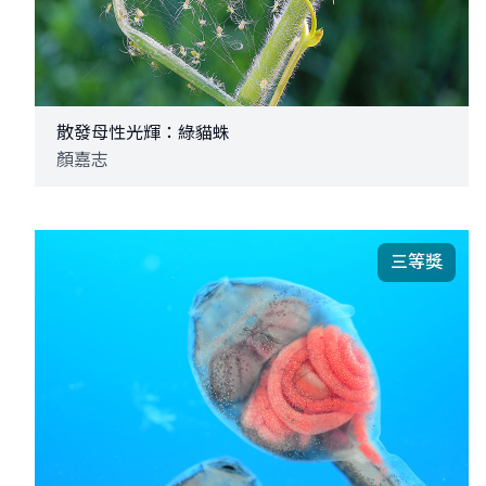
散發母性光輝：綠貓蛛
顏嘉志
三等獎