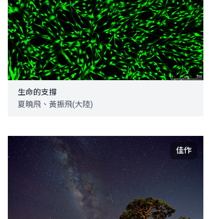
生命的支撐
夏曉飛、黃振飛(大陸)
佳作