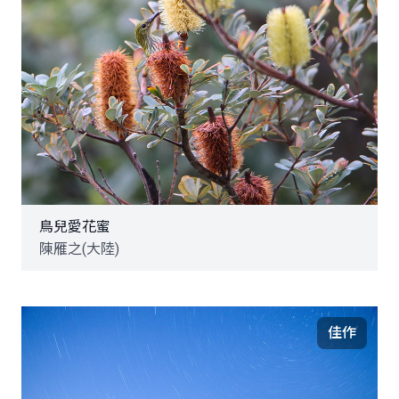
鳥兒愛花蜜
陳雁之(大陸)
佳作