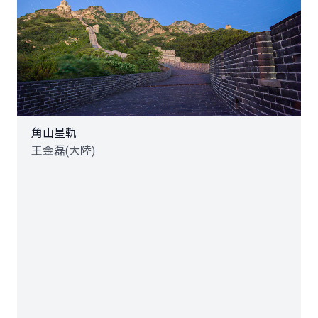
角山星軌
王金磊(大陸)