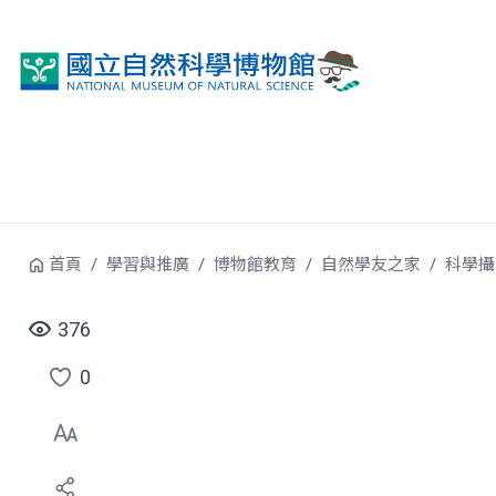
跳到中央內容區塊
首頁
學習與推廣
博物館教育
自然學友之家
科學攝
376
0
點
選
喜