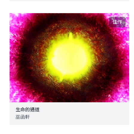
佳作
生命的通道
巫函軒