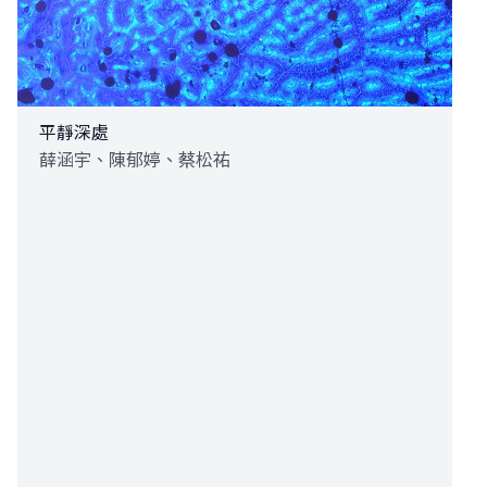
平靜深處
薛涵宇、陳郁婷、蔡松祐