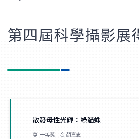
歡
第四屆科學攝影展
散發母性光輝：綠貓蛛
一等獎
顏嘉志