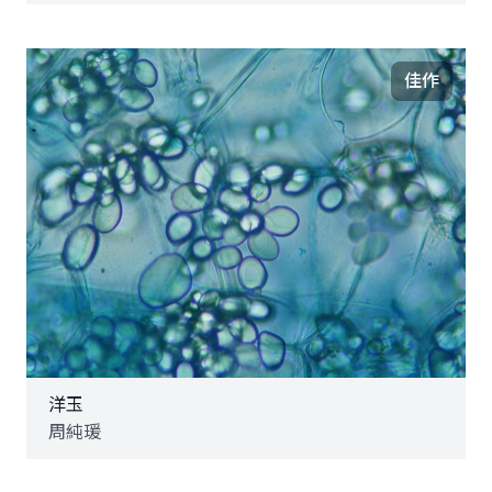
佳作
洋玉
周純瑗