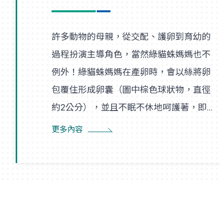
許多動物的母親，從交配、護卵到育幼的
過程扮演主導角色，當然綠貓蛛媽媽也不
例外！綠貓蛛媽媽在產卵時，會以絲將卵
包覆住形成卵囊（圖中棕色球狀物，直徑
約2公分），並且不眠不休地呵護著，即使
尋找食物也是在一定範圍內，隨時防患並
更多內容
趕走入侵者。幼蛛孵化後會先在卵囊附近
的巢絲間遊走，以得到蜘蛛媽媽的保護，
直到成長蛻皮後，才隨風飄散，開始獨立
新生活。夏末初秋之際，如果在野外林間
草叢見到牠們時，可要好好地觀察一番！