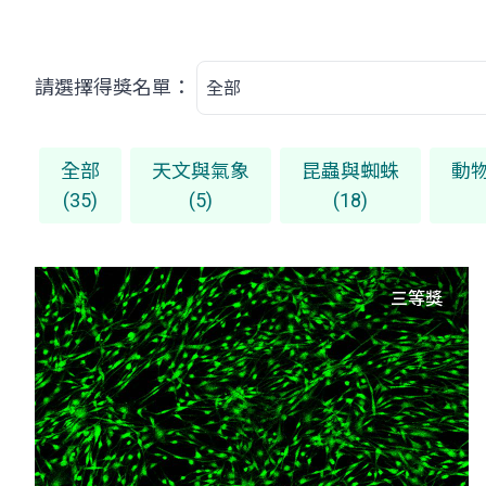
請選擇得獎名單：
全部
天文與氣象
昆蟲與蜘蛛
動
(35)
(5)
(18)
三等獎