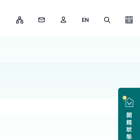
:::
開館狀態