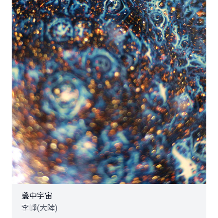
盞中宇宙
李崢(大陸)