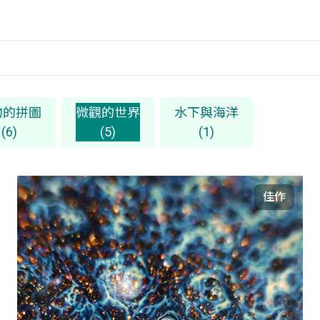
物的拼圖
微觀的世界
水下與海洋
(6)
(5)
(1)
佳作