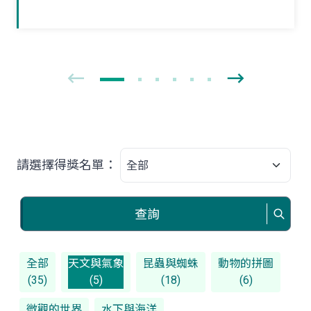
獨立新生活。夏末初秋之際，如果在野外
林間草叢見到牠們時，可要好好地觀察一
番！
請選擇得獎名單：
查詢
全部
天文與氣象
昆蟲與蜘蛛
動物的拼圖
(35)
(5)
(18)
(6)
微觀的世界
水下與海洋