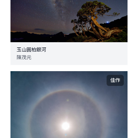
玉山圓柏銀河
陳茂元
佳作