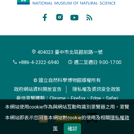
立
自
Facebook
Instagram
Youtube
RSS
然
訂
科
閱
學
404023 臺中市北區館前路一號
博
+886-4-2322-6940
週二至週日 9:00-17:00
物
© 國立自然科學博物館版權所有
館
政府網站資料開放宣告
隱私權及資訊安全政策
最佳瀏覽體驗：Chrome、Firefox、Edge、Safari
本網站使用cookie作為與網站互動時識別瀏覽器之用，瀏覽
本網站即表示您同意本網站對cookie的使用及相關
隱私權政
策
確認