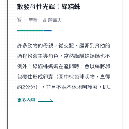
散發母性光輝：綠貓蛛
一等獎
顏嘉志
許多動物的母親，從交配、護卵到育幼的
過程扮演主導角色，當然綠貓蛛媽媽也不
例外！綠貓蛛媽媽在產卵時，會以絲將卵
包覆住形成卵囊（圖中棕色球狀物，直徑
約2公分），並且不眠不休地呵護著，即
使尋找食物也是在一定範圍內，隨時防患
更多內容
並趕走入侵者。幼蛛孵化後會先在卵囊附
近的巢絲間遊走，以得到蜘蛛媽媽的保
護，直到成長蛻皮後，才隨風飄散，開始