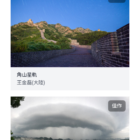
角山星軌
王金磊(大陸)
佳作