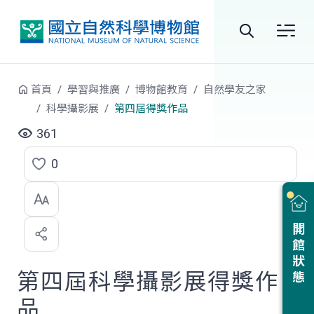
跳到中央內容區塊
全
站
首頁
學習與推廣
博物館教育
自然學友之家
搜
科學攝影展
第四屆得獎作品
尋
361
0
點
選
喜
開館狀態
歡
第四屆科學攝影展得獎作
品