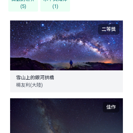
(5)
(1)
二等獎
雪山上的銀河拱橋
楊友利(大陸)
佳作