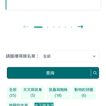
獨立新生活。夏末初秋之際，如果在野外
林間草叢見到牠們時，可要好好地觀察一
番！
請選擇得獎名單：
查詢
全部
天文與氣象
昆蟲與蜘蛛
動物的拼圖
(35)
(5)
(18)
(6)
微觀的世界
水下與海洋