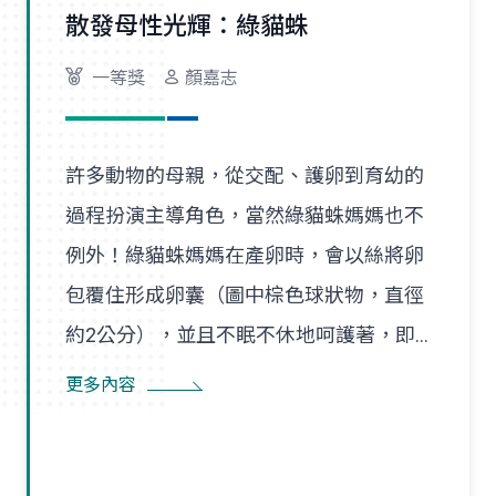
散發母性光輝：綠貓蛛
一等獎
顏嘉志
許多動物的母親，從交配、護卵到育幼的
過程扮演主導角色，當然綠貓蛛媽媽也不
例外！綠貓蛛媽媽在產卵時，會以絲將卵
包覆住形成卵囊（圖中棕色球狀物，直徑
約2公分），並且不眠不休地呵護著，即
使尋找食物也是在一定範圍內，隨時防患
更多內容
並趕走入侵者。幼蛛孵化後會先在卵囊附
近的巢絲間遊走，以得到蜘蛛媽媽的保
護，直到成長蛻皮後，才隨風飄散，開始