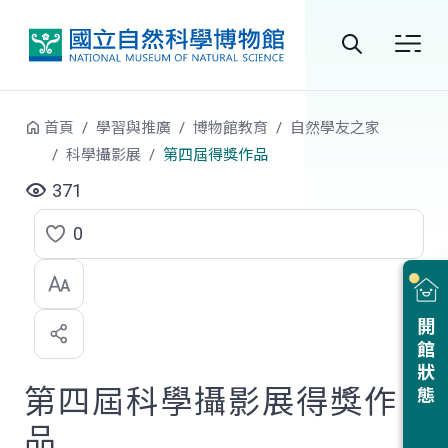
跳到中央內容區塊
全
站
首頁
學習與推廣
博物館教育
自然學友之家
搜
科學攝影展
第四屆得獎作品
尋
371
0
點
選
喜
開館狀態
歡
第四屆科學攝影展得獎作
品