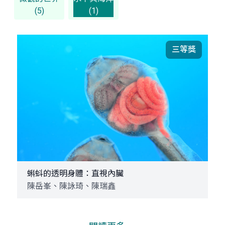
(5)
(1)
三等獎
蝌蚪的透明身體：直視內臟
陳岳峯、陳詠琦、陳瑞鑫