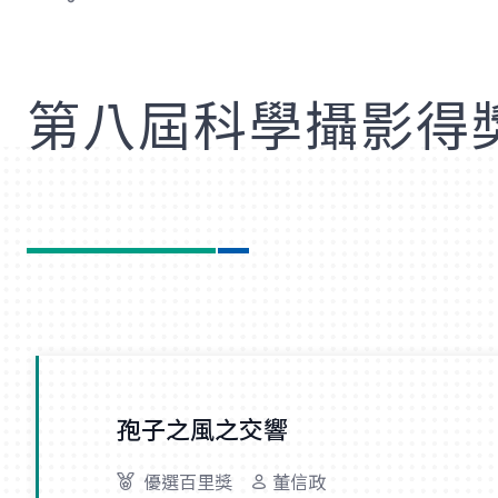
歡
第八屆科學攝影得
孢子之風之交響
優選百里獎
董信政