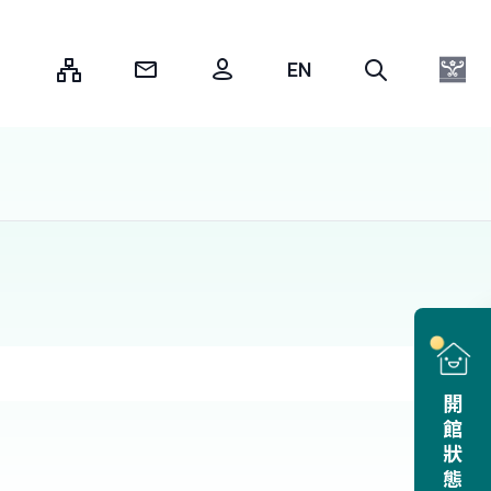
:::
開館狀態