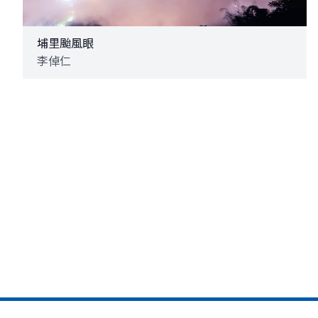
埔里颱風眼
李倬仁