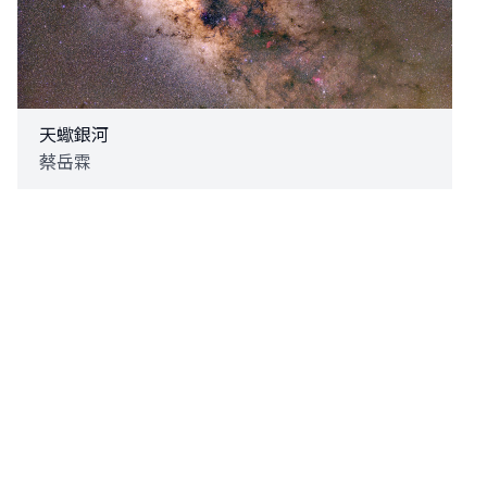
天蠍銀河
蔡岳霖