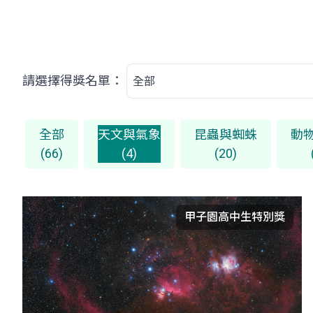
請選擇得獎名單：
全部
天文與氣象
昆蟲與蜘蛛
動
(66)
(4)
(20)
甲子園高中生特別獎