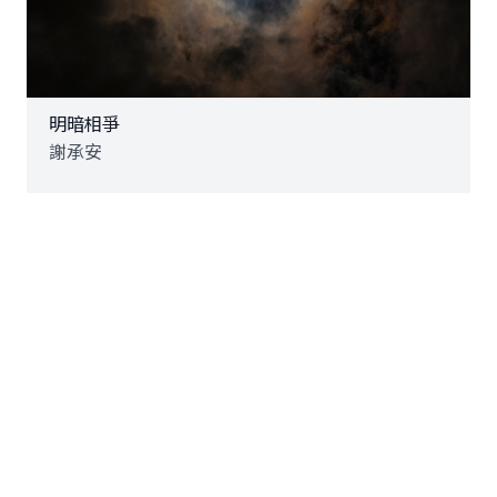
明暗相爭
謝承安