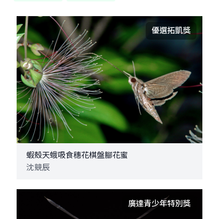
優選拓凱獎
蝦殼天蛾吸食穗花棋盤腳花蜜
沈競辰
廣達青少年特別獎