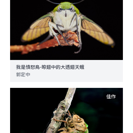
我是憤怒鳥-晾翅中的大透翅天蛾
郭定中
佳作