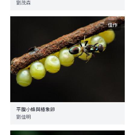
劉茂森
佳作
平腹小蜂與椿象卵
劉佳明