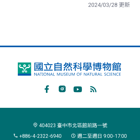
2024/03/28 更新
國
立
自
Facebook
Instagram
Youtube
RSS
然
訂
科
閱
學
404023 臺中市北區館前路一號
博
+886-4-2322-6940
週二至週日 9:00-17:00