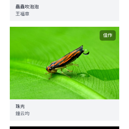
蟲蟲吹泡泡
王福章
佳作
珠光
鐘云均