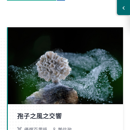
孢子之風之交響
優選百里獎
董信政