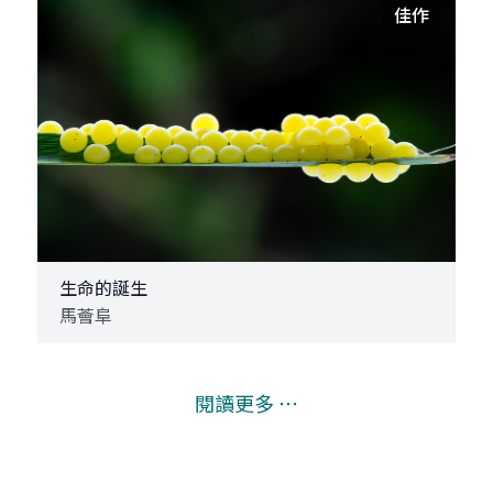
佳作
生命的誕生
馬薈阜
閱讀更多 ⋯