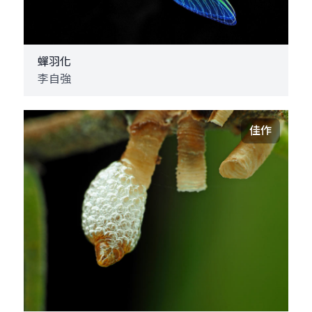
蟬羽化
李自強
佳作