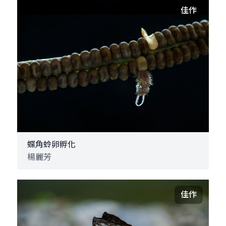
佳作
蝶角蛉卵孵化
楊麗芳
佳作