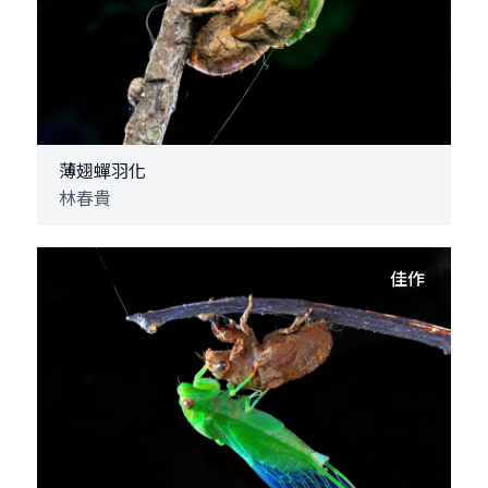
薄翅蟬羽化
林春貴
佳作