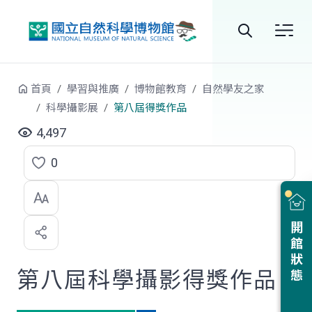
跳到中央內容區塊
全
站
首頁
學習與推廣
博物館教育
自然學友之家
搜
科學攝影展
第八屆得獎作品
尋
4,497
0
點
選
喜
開館狀態
歡
第八屆科學攝影得獎作品