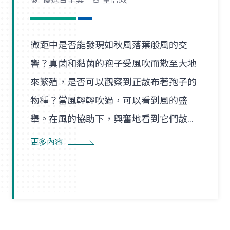
微距中是否能發現如秋風落葉般風的交
響？真菌和黏菌的孢子受風吹而散至大地
來繁殖，是否可以觀察到正散布著孢子的
物種？當風輕輕吹過，可以看到風的盛
舉。在風的協助下，興奮地看到它們散播
孢子的盛況，在精彩過程中也看到了風的
更多內容
形狀，似乎每陣微風在傳播孢子的過程
裡，都是精彩的風暴。