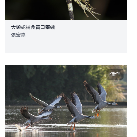
大頭蛇捕食黃口攀蜥
張宏嘉
佳作