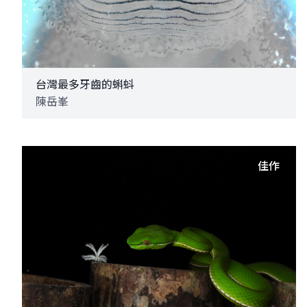
台灣最多牙齒的蝌蚪
陳岳峯
佳作