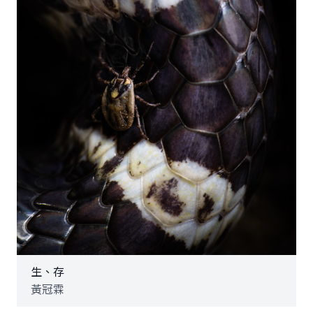
生、存
黃冠霖