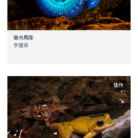
螢光馬陸
李鍾旻
佳作