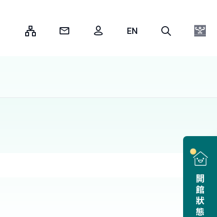
:::
開館狀態