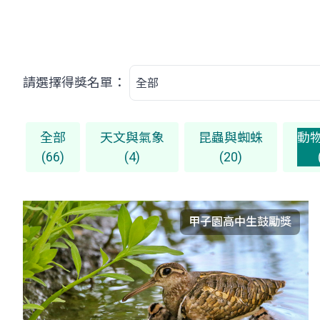
請選擇得獎名單：
全部
天文與氣象
昆蟲與蜘蛛
動
(66)
(4)
(20)
甲子園高中生鼓勵獎