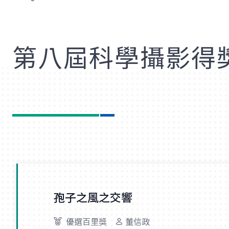
歡
第八屆科學攝影得
孢子之風之交響
優選百里獎
董信政