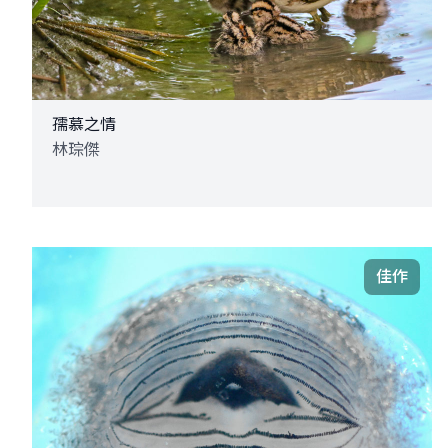
孺慕之情
林琮傑
佳作