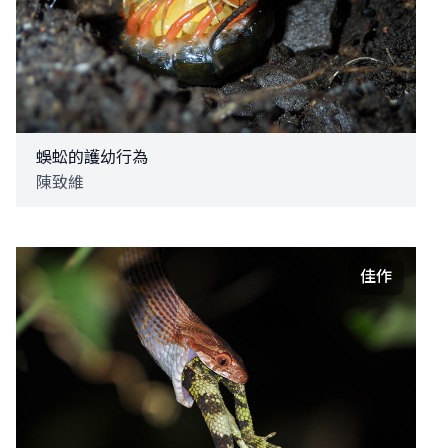
蜈蚣的護幼行為
陳致維
佳作