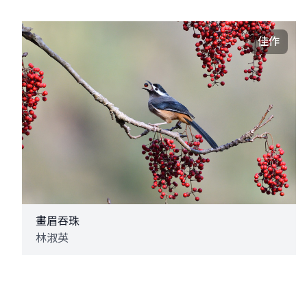
佳作
畫眉吞珠
林淑英