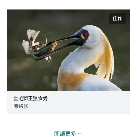
佳作
金毛獅王獵食秀
陳銘修
閱讀更多 ⋯