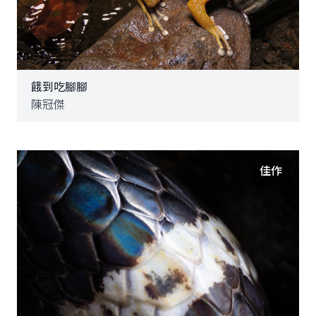
餓到吃腳腳
陳冠傑
佳作