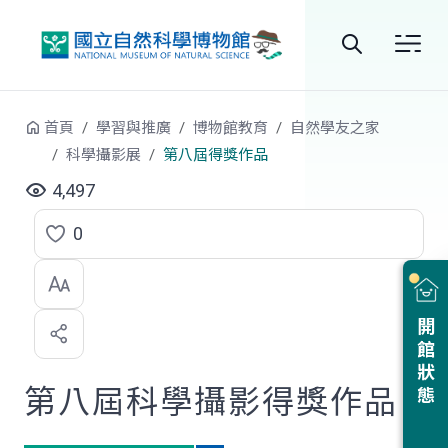
跳到中央內容區塊
全
站
首頁
學習與推廣
博物館教育
自然學友之家
搜
科學攝影展
第八屆得獎作品
尋
4,497
0
點
選
喜
開館狀態
歡
第八屆科學攝影得獎作品