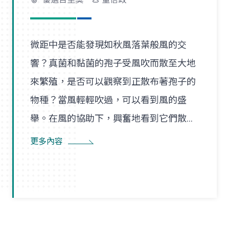
微距中是否能發現如秋風落葉般風的交
響？真菌和黏菌的孢子受風吹而散至大地
來繁殖，是否可以觀察到正散布著孢子的
物種？當風輕輕吹過，可以看到風的盛
舉。在風的協助下，興奮地看到它們散播
孢子的盛況，在精彩過程中也看到了風的
更多內容
形狀，似乎每陣微風在傳播孢子的過程
裡，都是精彩的風暴。