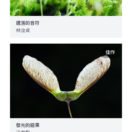
遺落的音符
林汝貞
佳作
發光的翅果