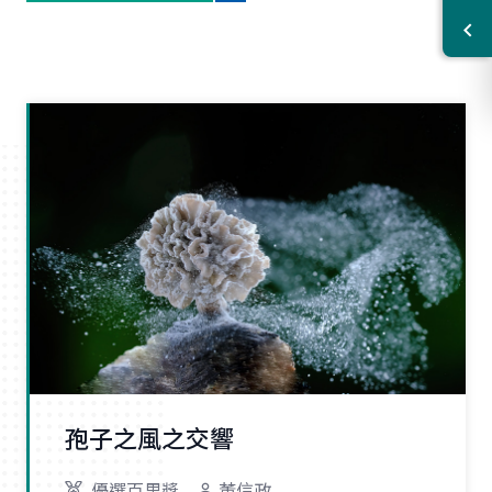
孢子之風之交響
優選百里獎
董信政