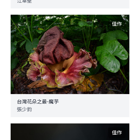
江韋聖
佳作
台灣花朵之最-魔芋
張少鈞
佳作