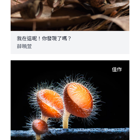
我在這呢！你發現了嗎？
薛曉萱
佳作