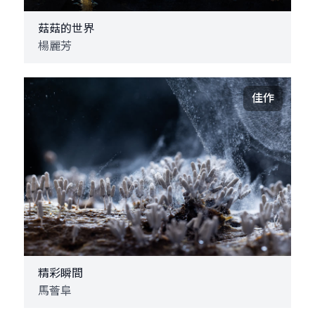
菇菇的世界
楊麗芳
佳作
精彩瞬間
馬薈阜