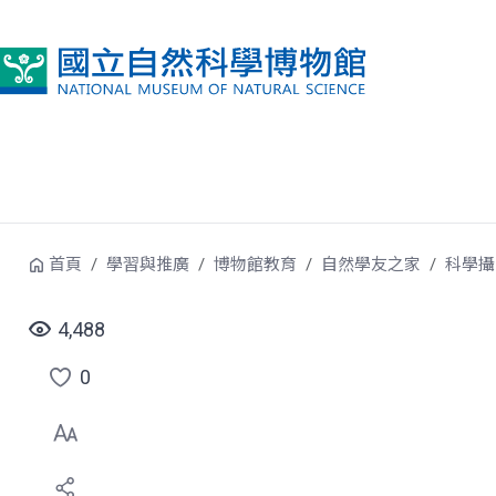
跳到中央內容區塊
首頁
學習與推廣
博物館教育
自然學友之家
科學攝
4,488
0
點
選
喜