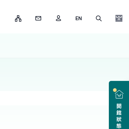
:::
開館狀態