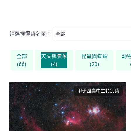
請選擇得獎名單：
全部
天文與氣象
昆蟲與蜘蛛
動
(66)
(4)
(20)
甲子園高中生特別獎