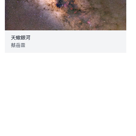
天蠍銀河
蔡岳霖