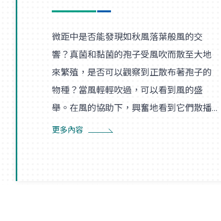
微距中是否能發現如秋風落葉般風的交
響？真菌和黏菌的孢子受風吹而散至大地
來繁殖，是否可以觀察到正散布著孢子的
物種？當風輕輕吹過，可以看到風的盛
舉。在風的協助下，興奮地看到它們散播
孢子的盛況，在精彩過程中也看到了風的
更多內容
形狀，似乎每陣微風在傳播孢子的過程
裡，都是精彩的風暴。