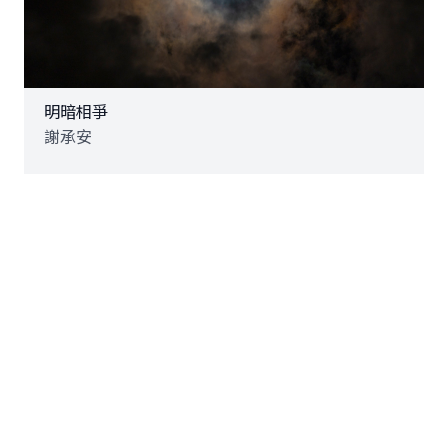
明暗相爭
謝承安