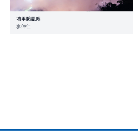
埔里颱風眼
李倬仁