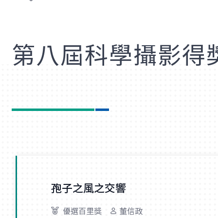
歡
第八屆科學攝影得
孢子之風之交響
優選百里獎
董信政