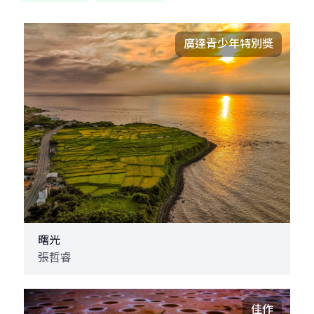
廣達青少年特別獎
曙光
張哲睿
佳作