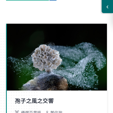
孢子之風之交響
優選百里獎
董信政