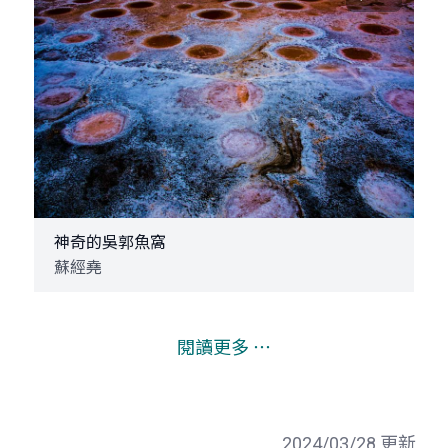
神奇的吳郭魚窩
蘇經堯
閱讀更多 ⋯
2024/03/28 更新