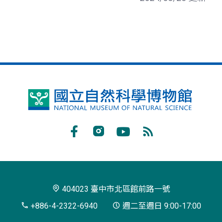
國
立
自
Facebook
Instagram
Youtube
RSS
然
訂
科
閱
學
404023 臺中市北區館前路一號
博
+886-4-2322-6940
週二至週日 9:00-17:00
物