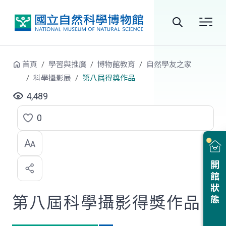
跳到中央內容區塊
全
站
首頁
學習與推廣
博物館教育
自然學友之家
搜
科學攝影展
第八屆得獎作品
尋
4,489
0
點
選
喜
開館狀態
歡
第八屆科學攝影得獎作品