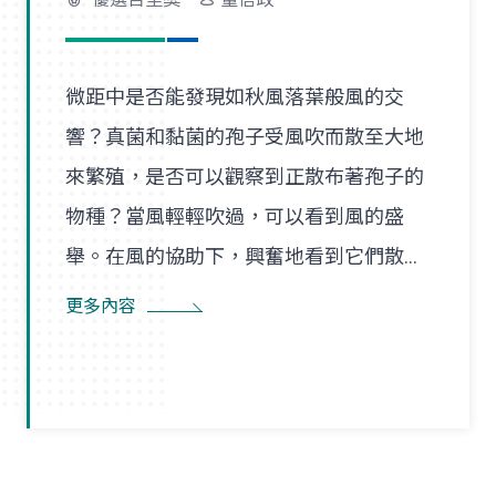
微距中是否能發現如秋風落葉般風的交
響？真菌和黏菌的孢子受風吹而散至大地
來繁殖，是否可以觀察到正散布著孢子的
物種？當風輕輕吹過，可以看到風的盛
舉。在風的協助下，興奮地看到它們散播
孢子的盛況，在精彩過程中也看到了風的
更多內容
形狀，似乎每陣微風在傳播孢子的過程
裡，都是精彩的風暴。