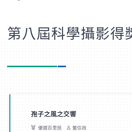
歡
第八屆科學攝影得
孢子之風之交響
優選百里獎
董信政