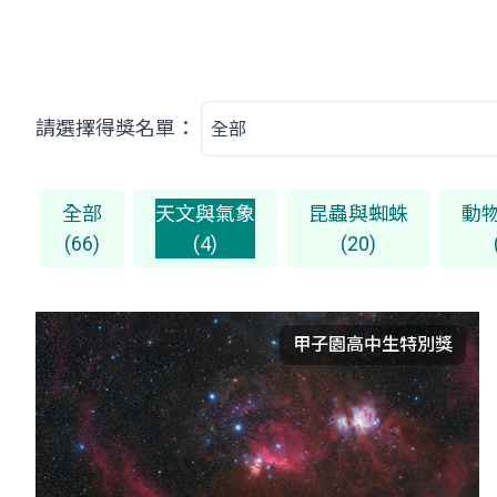
請選擇得獎名單：
全部
天文與氣象
昆蟲與蜘蛛
動
(66)
(4)
(20)
甲子園高中生特別獎