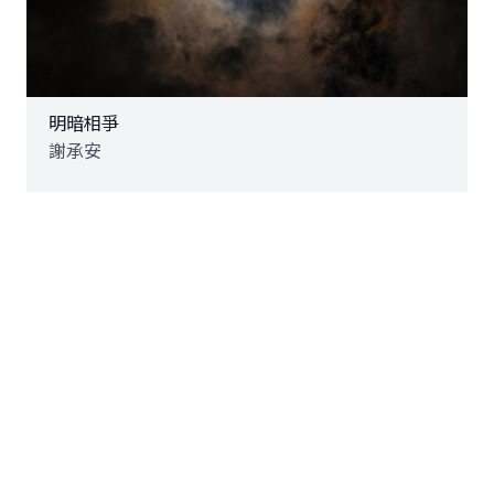
明暗相爭
謝承安