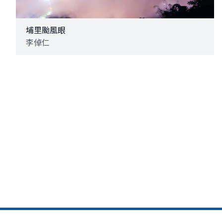
埔里颱風眼
李倬仁