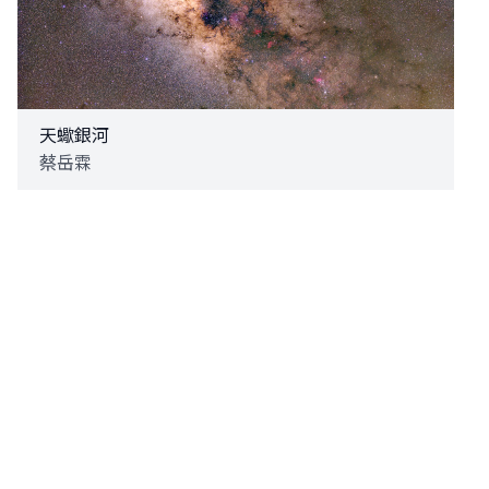
天蠍銀河
蔡岳霖