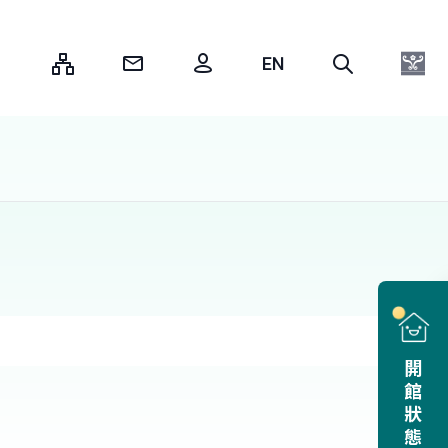
:::
開館狀態