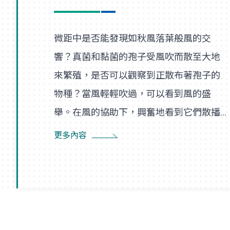
微距中是否能發現如秋風落葉般風的交
響？真菌和黏菌的孢子受風吹而散至大地
來繁殖，是否可以觀察到正散布著孢子的
物種？當風輕輕吹過，可以看到風的盛
舉。在風的協助下，興奮地看到它們散播
孢子的盛況，在精彩過程中也看到了風的
更多內容
形狀，似乎每陣微風在傳播孢子的過程
裡，都是精彩的風暴。