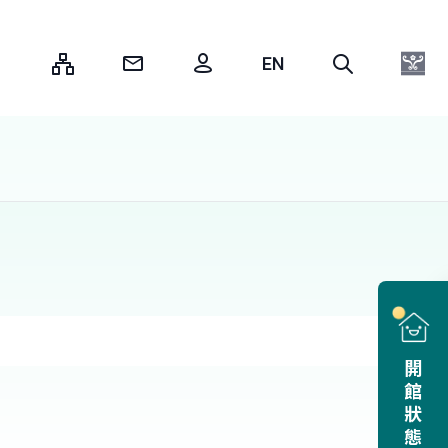
:::
開館狀態