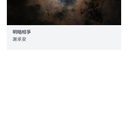
明暗相爭
謝承安