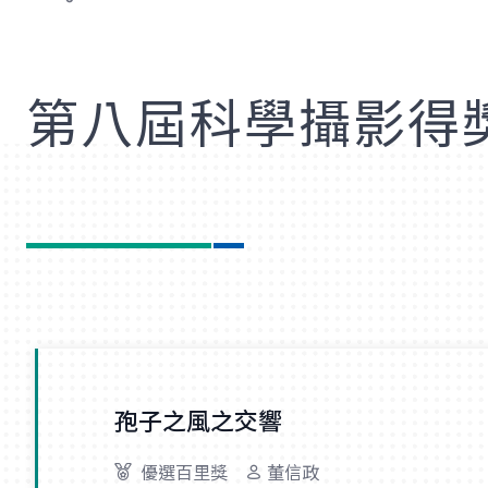
歡
第八屆科學攝影得
孢子之風之交響
優選百里獎
董信政