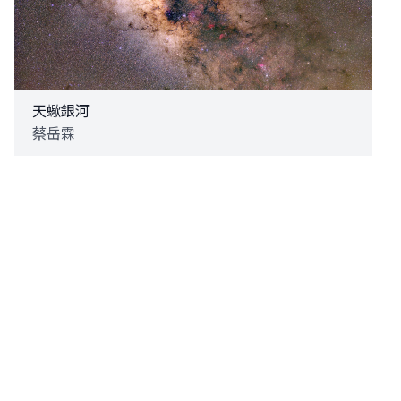
天蠍銀河
蔡岳霖