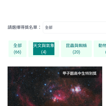
請選擇得獎名單：
全部
天文與氣象
昆蟲與蜘蛛
動
(66)
(4)
(20)
甲子園高中生特別獎