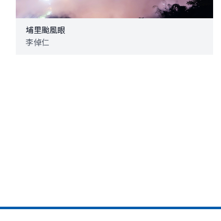
埔里颱風眼
李倬仁