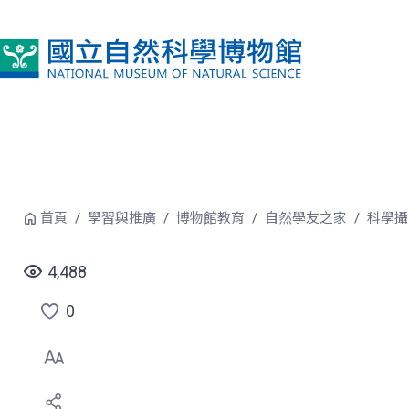
跳到中央內容區塊
首頁
學習與推廣
博物館教育
自然學友之家
科學攝
4,488
0
點
選
喜