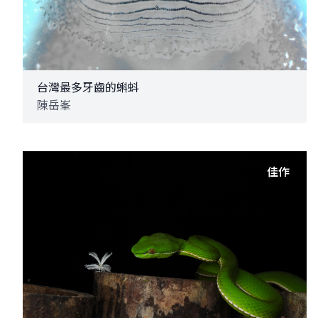
台灣最多牙齒的蝌蚪
陳岳峯
佳作