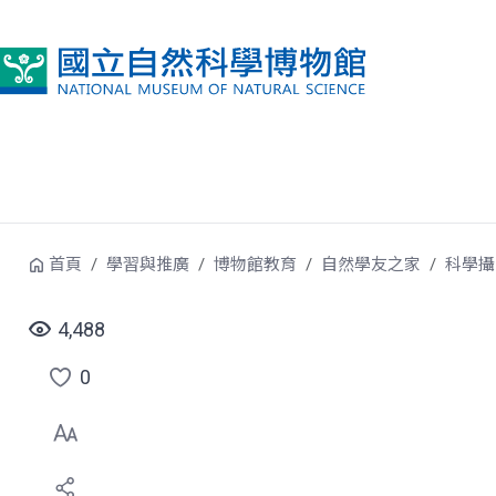
跳到中央內容區塊
首頁
學習與推廣
博物館教育
自然學友之家
科學攝
4,488
0
點
選
喜