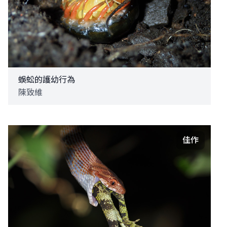
蜈蚣的護幼行為
陳致維
佳作