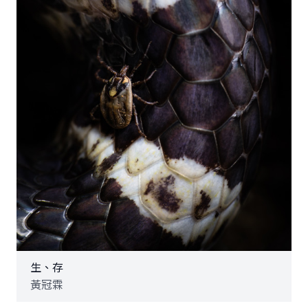
生、存
黃冠霖