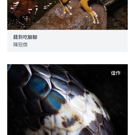
餓到吃腳腳
陳冠傑
佳作