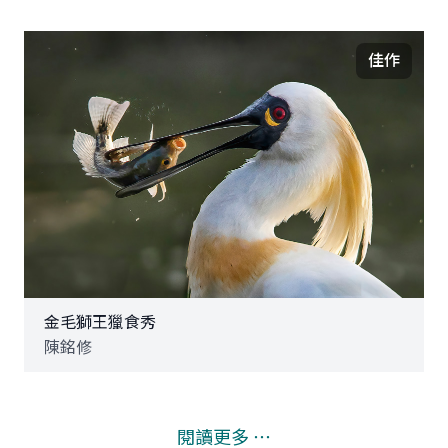
佳作
金毛獅王獵食秀
陳銘修
閱讀更多 ⋯