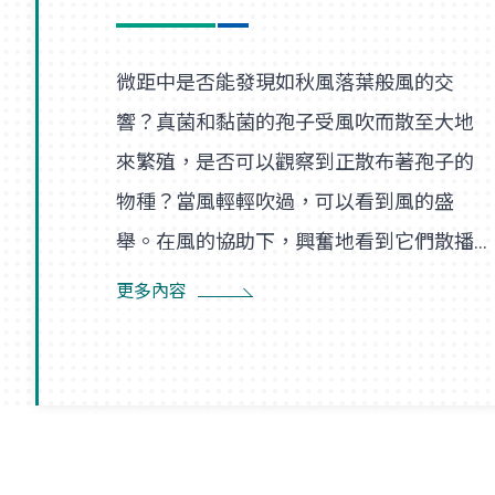
微距中是否能發現如秋風落葉般風的交
響？真菌和黏菌的孢子受風吹而散至大地
來繁殖，是否可以觀察到正散布著孢子的
物種？當風輕輕吹過，可以看到風的盛
舉。在風的協助下，興奮地看到它們散播
孢子的盛況，在精彩過程中也看到了風的
更多內容
形狀，似乎每陣微風在傳播孢子的過程
裡，都是精彩的風暴。