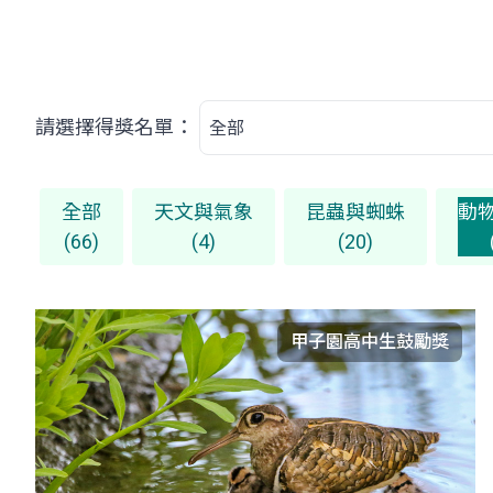
請選擇得獎名單：
全部
天文與氣象
昆蟲與蜘蛛
動
(66)
(4)
(20)
甲子園高中生鼓勵獎