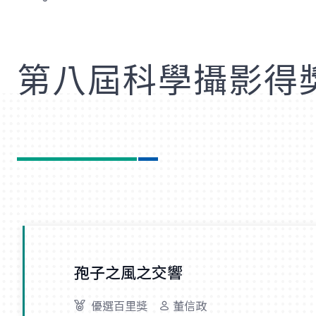
歡
第八屆科學攝影得
孢子之風之交響
優選百里獎
董信政