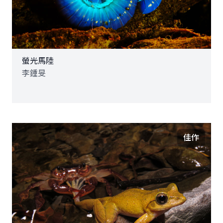
螢光馬陸
李鍾旻
佳作