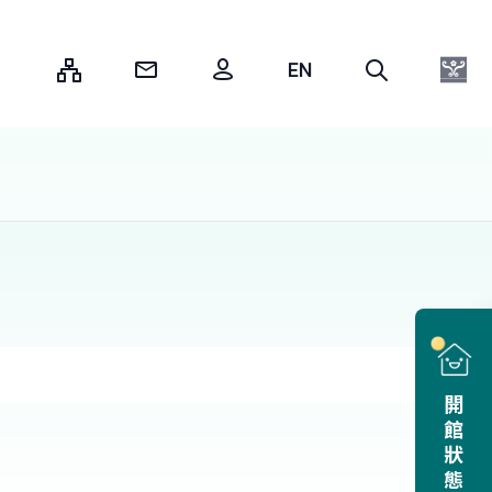
:::
開館狀態