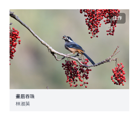
佳作
畫眉吞珠
林淑英