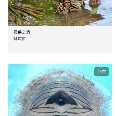
孺慕之情
林琮傑
佳作