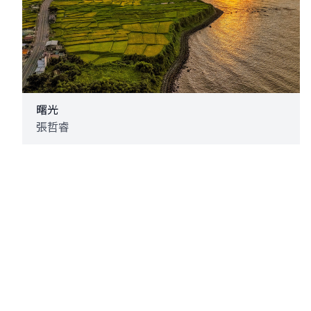
曙光
張哲睿