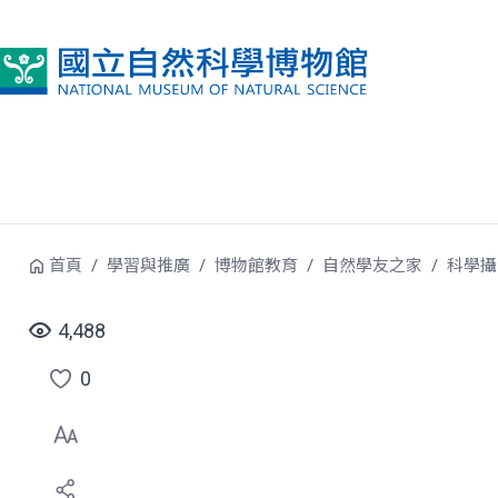
跳到中央內容區塊
首頁
學習與推廣
博物館教育
自然學友之家
科學攝
4,488
0
點
選
喜