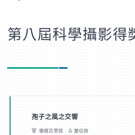
歡
第八屆科學攝影得
孢子之風之交響
優選百里獎
董信政