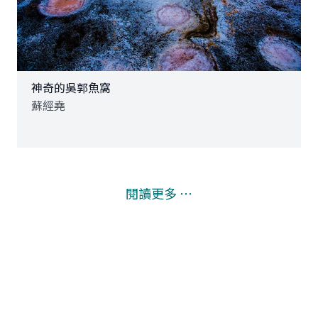
神奇的吳郭魚窩
蘇經堯
閱讀更多 ⋯