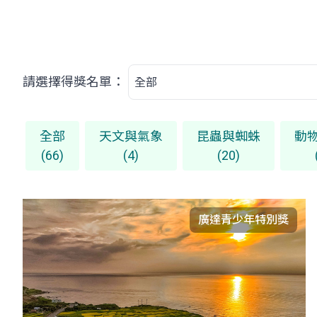
請選擇得獎名單：
全部
天文與氣象
昆蟲與蜘蛛
動
(66)
(4)
(20)
廣達青少年特別獎