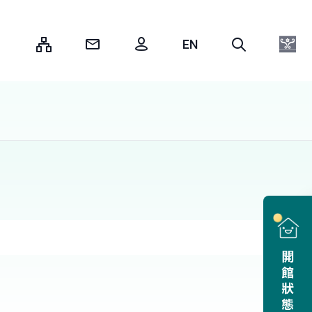
:::
開館狀態