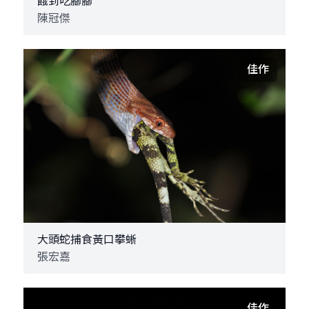
餓到吃腳腳
陳冠傑
佳作
大頭蛇捕食黃口攀蜥
張宏嘉
佳作