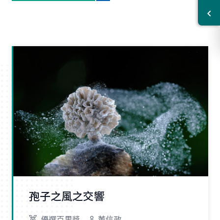
孢子之風之交響
優選百里獎
董信政