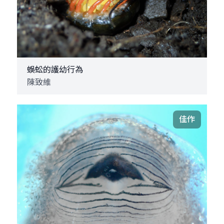
蜈蚣的護幼行為
陳致維
佳作