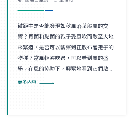
微距中是否能發現如秋風落葉般風的交
響？真菌和黏菌的孢子受風吹而散至大地
來繁殖，是否可以觀察到正散布著孢子的
物種？當風輕輕吹過，可以看到風的盛
舉。在風的協助下，興奮地看到它們散播
孢子的盛況，在精彩過程中也看到了風的
更多內容
形狀，似乎每陣微風在傳播孢子的過程
裡，都是精彩的風暴。