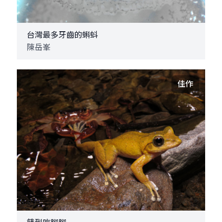
台灣最多牙齒的蝌蚪
陳岳峯
佳作