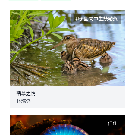
甲子園高中生鼓勵獎
孺慕之情
林琮傑
佳作