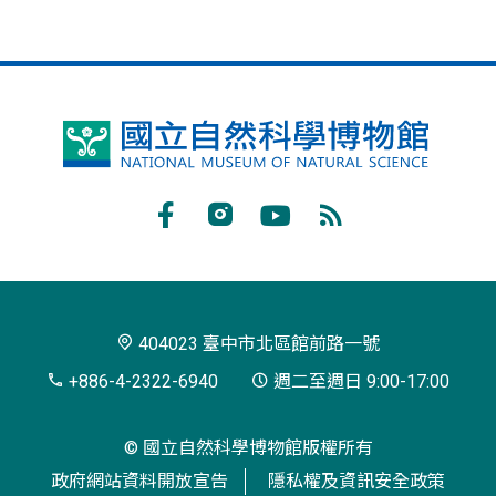
國
立
自
Facebook
Instagram
Youtube
RSS
然
訂
科
閱
學
404023 臺中市北區館前路一號
博
+886-4-2322-6940
週二至週日 9:00-17:00
物
© 國立自然科學博物館版權所有
館
政府網站資料開放宣告
隱私權及資訊安全政策