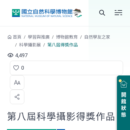
跳到中央內容區塊
全
站
首頁
學習與推廣
博物館教育
自然學友之家
搜
科學攝影展
第八屆得獎作品
尋
4,497
0
點
選
喜
開館狀態
歡
第八屆科學攝影得獎作品