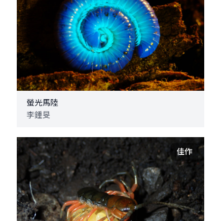
螢光馬陸
李鍾旻
佳作