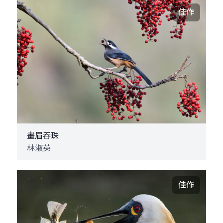
佳作
畫眉吞珠
林淑英
佳作