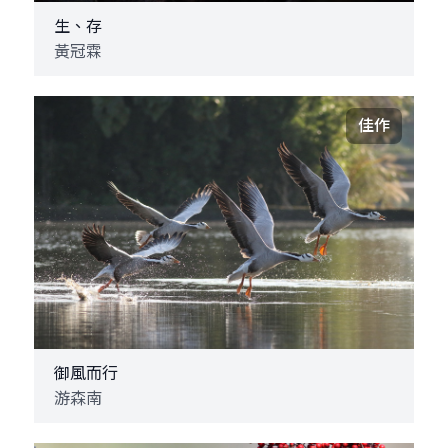
生、存
黃冠霖
佳作
御風而行
游森南