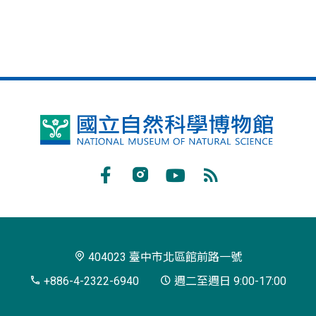
國
立
自
Facebook
Instagram
Youtube
RSS
然
訂
科
閱
學
404023 臺中市北區館前路一號
博
+886-4-2322-6940
週二至週日 9:00-17:00
物