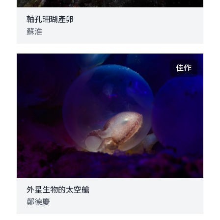
軸孔珊瑚產卵
蘇淮
佳作
外星生物的太空艙
鄭德慶