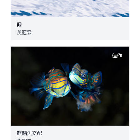
翔
黃冠霖
佳作
麒麟魚交配