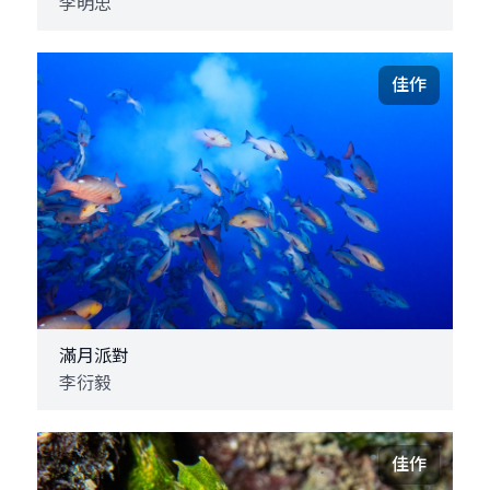
李明忠
佳作
滿月派對
李衍毅
佳作