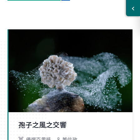
孢子之風之交響
優選百里獎
董信政