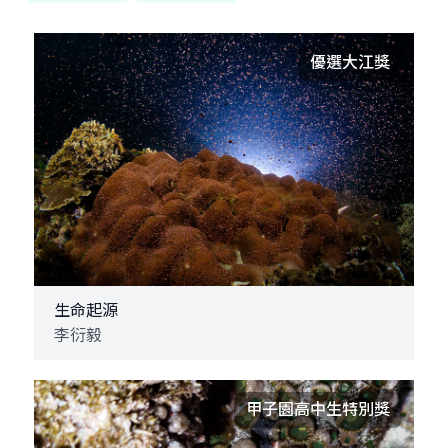
優選大江獎
生命起源
李衍毅
甲子園高中生特別獎