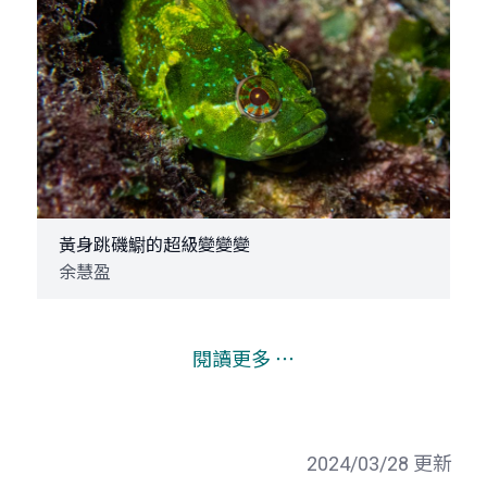
黃身跳磯䲁的超級變變變
余慧盈
閱讀更多 ⋯
2024/03/28 更新