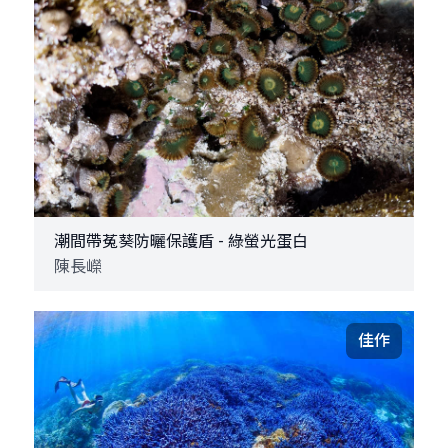
潮間帶菟葵防曬保護盾 - 綠螢光蛋白
陳長嶸
佳作