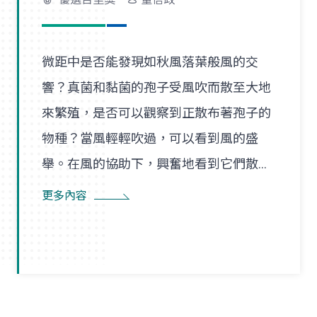
微距中是否能發現如秋風落葉般風的交
響？真菌和黏菌的孢子受風吹而散至大地
來繁殖，是否可以觀察到正散布著孢子的
物種？當風輕輕吹過，可以看到風的盛
舉。在風的協助下，興奮地看到它們散播
孢子的盛況，在精彩過程中也看到了風的
更多內容
形狀，似乎每陣微風在傳播孢子的過程
裡，都是精彩的風暴。