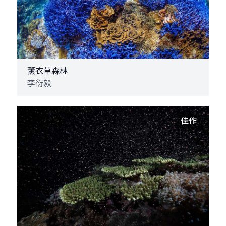
薰衣草森林
李衍毅
佳作