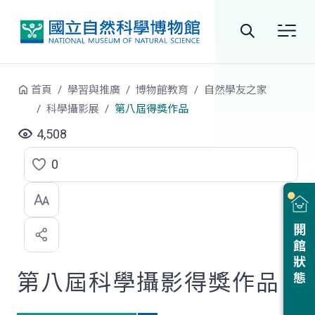
跳到中央內容區塊
全
站
首頁
學習與推廣
博物館教育
自然學友之家
搜
科學攝影展
第八屆得獎作品
尋
4,508
0
點
選
喜
開館狀態
歡
第八屆科學攝影得獎作品