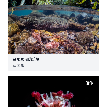
金瓜寮溪的螃蟹
高國維
佳作