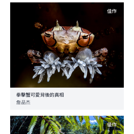
佳作
拳擊蟹可愛背後的真相
詹品杰
佳作