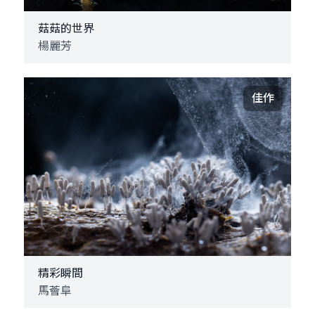
菇菇的世界
楊麗芳
佳作
精彩瞬間
馬薈阜