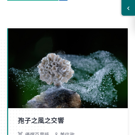
孢子之風之交響
優選百里獎
董信政