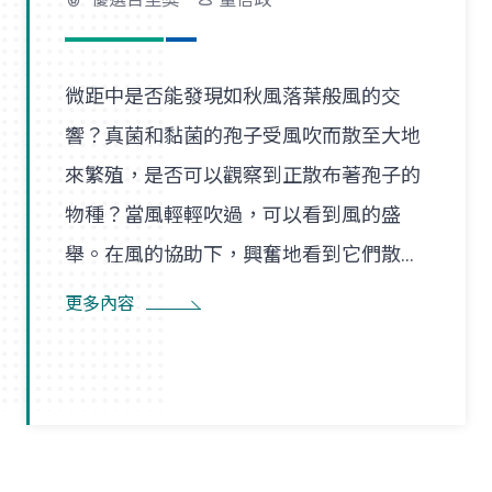
微距中是否能發現如秋風落葉般風的交
響？真菌和黏菌的孢子受風吹而散至大地
來繁殖，是否可以觀察到正散布著孢子的
物種？當風輕輕吹過，可以看到風的盛
舉。在風的協助下，興奮地看到它們散播
孢子的盛況，在精彩過程中也看到了風的
更多內容
形狀，似乎每陣微風在傳播孢子的過程
裡，都是精彩的風暴。