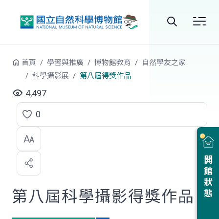
跳到中央內容區塊
全
站
首頁
學習與推廣
博物館教育
自然學友之家
搜
科學攝影展
第八屆得獎作品
尋
4,497
0
點
選
喜
開館狀態
歡
第八屆科學攝影得獎作品