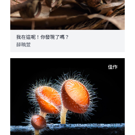
我在這呢！你發現了嗎？
薛曉萱
佳作