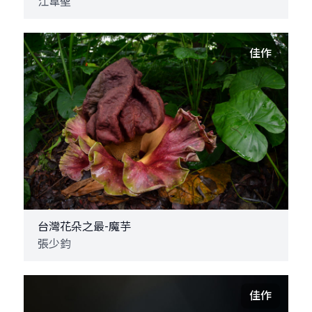
江韋聖
佳作
台灣花朵之最-魔芋
張少鈞
佳作