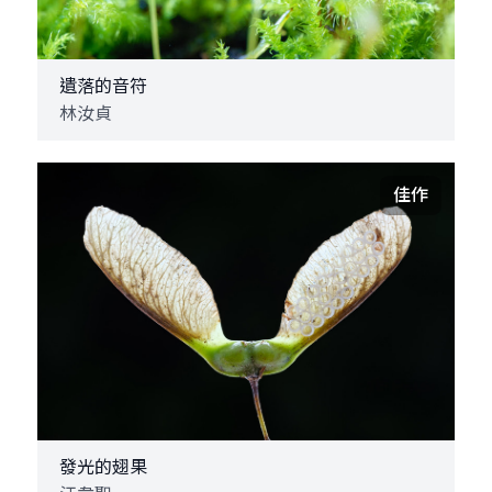
遺落的音符
林汝貞
佳作
發光的翅果