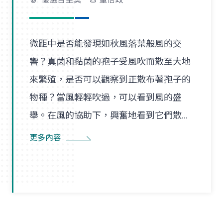
微距中是否能發現如秋風落葉般風的交
響？真菌和黏菌的孢子受風吹而散至大地
來繁殖，是否可以觀察到正散布著孢子的
物種？當風輕輕吹過，可以看到風的盛
舉。在風的協助下，興奮地看到它們散播
孢子的盛況，在精彩過程中也看到了風的
更多內容
形狀，似乎每陣微風在傳播孢子的過程
裡，都是精彩的風暴。