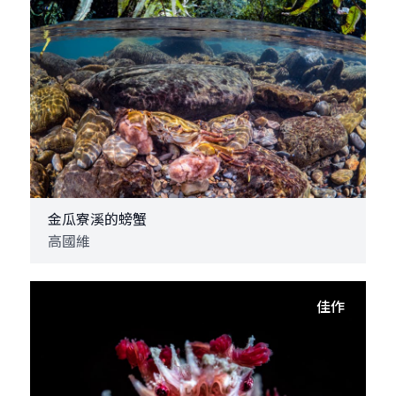
金瓜寮溪的螃蟹
高國維
佳作