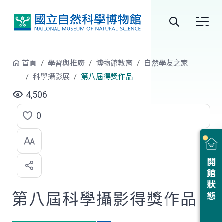
跳到中央內容區塊
全
站
首頁
學習與推廣
博物館教育
自然學友之家
搜
科學攝影展
第八屆得獎作品
尋
4,506
0
點
選
喜
開館狀態
歡
第八屆科學攝影得獎作品