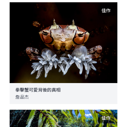
佳作
拳擊蟹可愛背後的真相
詹品杰
佳作