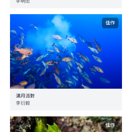
李明忠
佳作
滿月派對
李衍毅
佳作