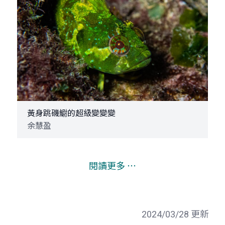
黃身跳磯䲁的超級變變變
余慧盈
閱讀更多 ⋯
2024/03/28 更新