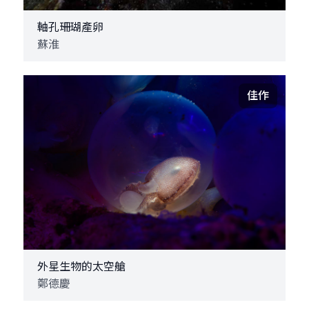
軸孔珊瑚產卵
蘇淮
佳作
外星生物的太空艙
鄭德慶