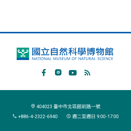
國
立
自
Facebook
Instagram
Youtube
RSS
然
訂
科
閱
學
404023 臺中市北區館前路一號
博
+886-4-2322-6940
週二至週日 9:00-17:00
物