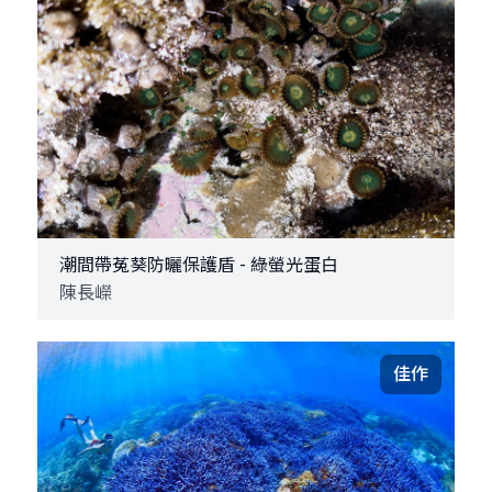
潮間帶菟葵防曬保護盾 - 綠螢光蛋白
陳長嶸
佳作