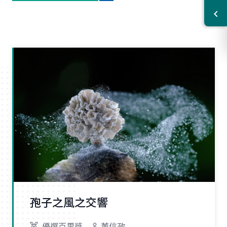
孢子之風之交響
優選百里獎
董信政