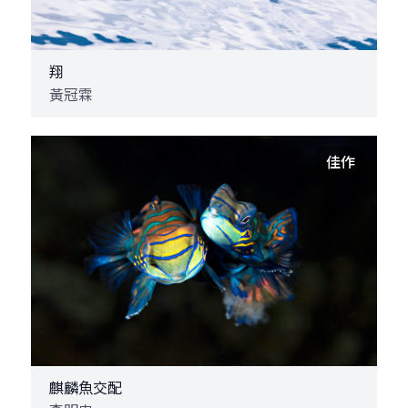
翔
黃冠霖
佳作
麒麟魚交配