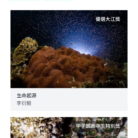
優選大江獎
生命起源
李衍毅
甲子園高中生特別獎