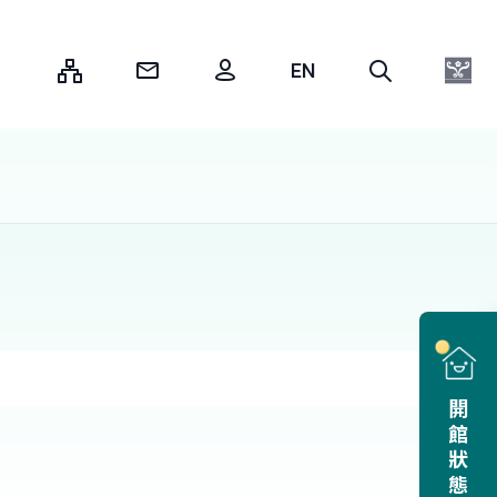
:::
開館狀態