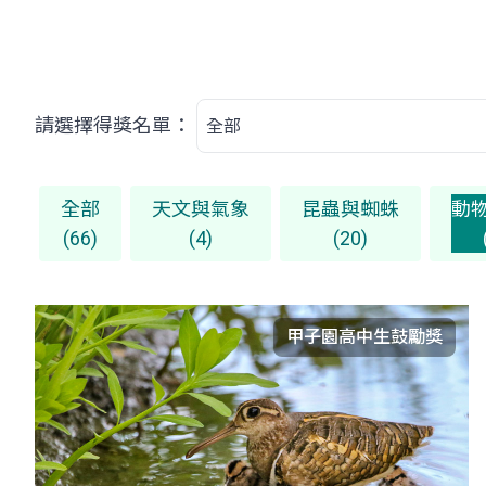
請選擇得獎名單：
全部
天文與氣象
昆蟲與蜘蛛
動
(66)
(4)
(20)
甲子園高中生鼓勵獎