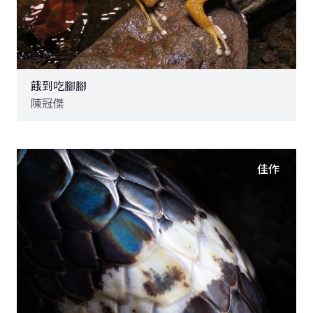
餓到吃腳腳
陳冠傑
佳作