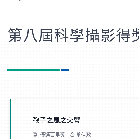
歡
第八屆科學攝影得
孢子之風之交響
優選百里獎
董信政