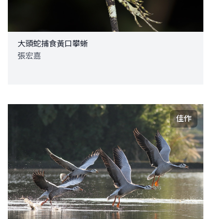
大頭蛇捕食黃口攀蜥
張宏嘉
佳作