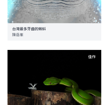
台灣最多牙齒的蝌蚪
陳岳峯
佳作