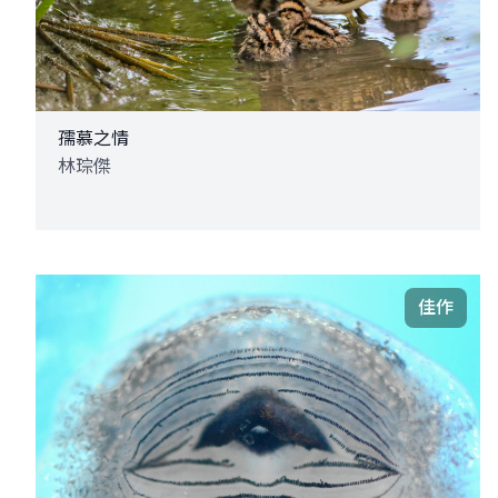
孺慕之情
林琮傑
佳作