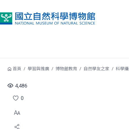
跳到中央內容區塊
首頁
學習與推廣
博物館教育
自然學友之家
科學攝
4,486
0
點
選
喜