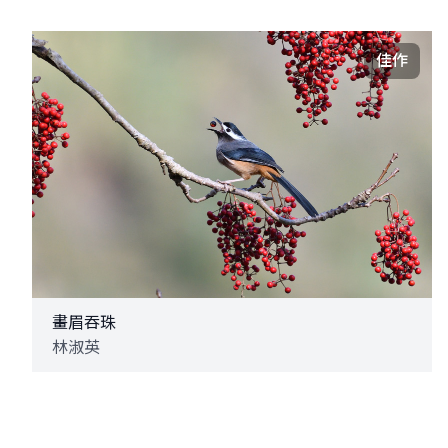
佳作
畫眉吞珠
林淑英