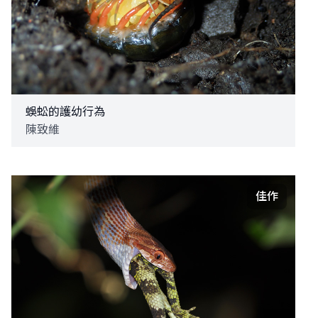
蜈蚣的護幼行為
陳致維
佳作