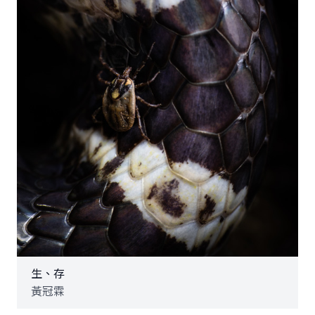
生、存
黃冠霖