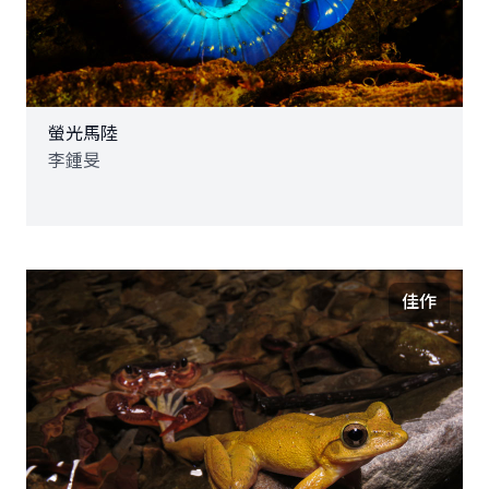
螢光馬陸
李鍾旻
佳作