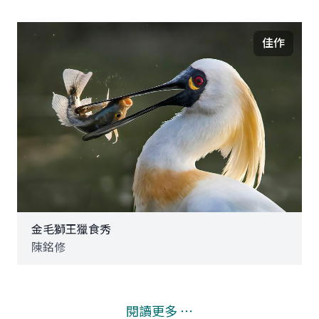
佳作
金毛獅王獵食秀
陳銘修
閱讀更多 ⋯