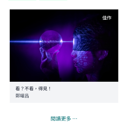
佳作
看？不看，得見！
鄭曜昌
閱讀更多 ⋯