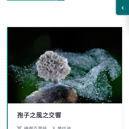
孢子之風之交響
優選百里獎
董信政