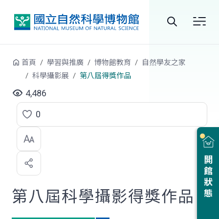
跳到中央內容區塊
全
站
首頁
學習與推廣
博物館教育
自然學友之家
搜
科學攝影展
第八屆得獎作品
尋
4,486
0
點
選
喜
開館狀態
歡
第八屆科學攝影得獎作品