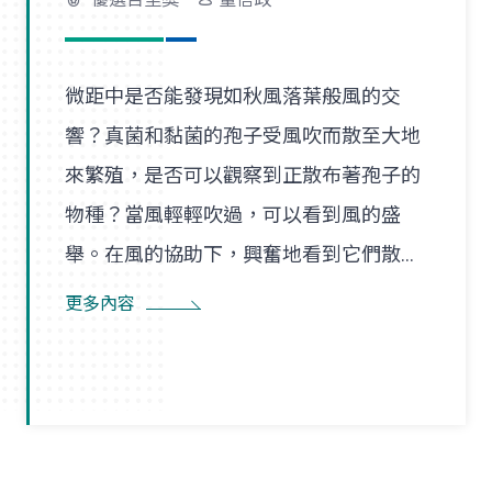
微距中是否能發現如秋風落葉般風的交
響？真菌和黏菌的孢子受風吹而散至大地
來繁殖，是否可以觀察到正散布著孢子的
物種？當風輕輕吹過，可以看到風的盛
舉。在風的協助下，興奮地看到它們散播
孢子的盛況，在精彩過程中也看到了風的
更多內容
形狀，似乎每陣微風在傳播孢子的過程
裡，都是精彩的風暴。