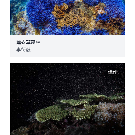
薰衣草森林
李衍毅
佳作