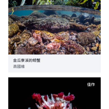
金瓜寮溪的螃蟹
高國維
佳作