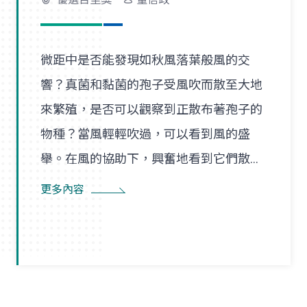
微距中是否能發現如秋風落葉般風的交
響？真菌和黏菌的孢子受風吹而散至大地
來繁殖，是否可以觀察到正散布著孢子的
物種？當風輕輕吹過，可以看到風的盛
舉。在風的協助下，興奮地看到它們散播
孢子的盛況，在精彩過程中也看到了風的
更多內容
形狀，似乎每陣微風在傳播孢子的過程
裡，都是精彩的風暴。