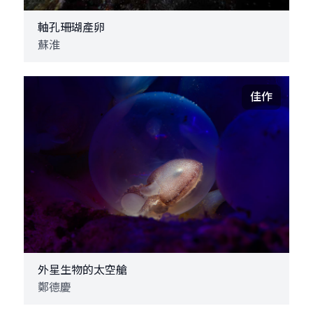
軸孔珊瑚產卵
蘇淮
佳作
外星生物的太空艙
鄭德慶