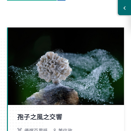
孢子之風之交響
優選百里獎
董信政