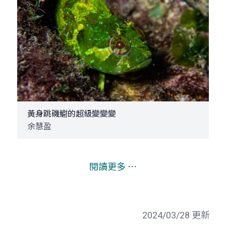
黃身跳磯䲁的超級變變變
余慧盈
閱讀更多 ⋯
2024/03/28 更新