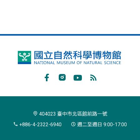
國
立
自
Facebook
Instagram
Youtube
RSS
然
訂
科
閱
學
404023 臺中市北區館前路一號
博
+886-4-2322-6940
週二至週日 9:00-17:00
物