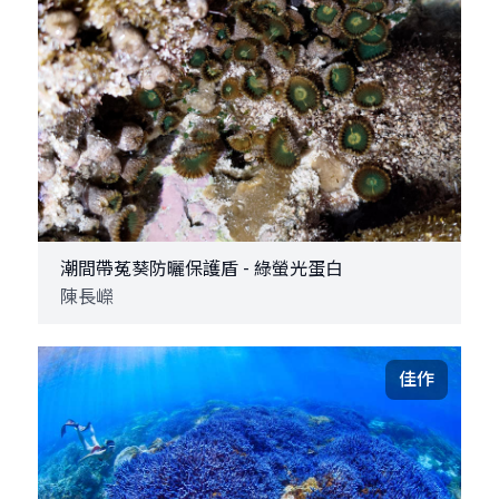
潮間帶菟葵防曬保護盾 - 綠螢光蛋白
陳長嶸
佳作