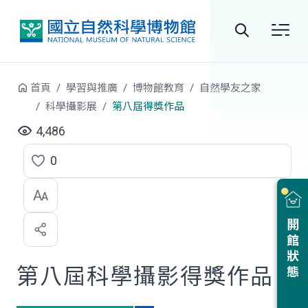
跳到中央內容區塊
全
站
首頁
學習與推廣
博物館教育
自然學友之家
搜
科學攝影展
第八屆得獎作品
尋
4,486
0
點
選
喜
開館狀態
歡
第八屆科學攝影得獎作品