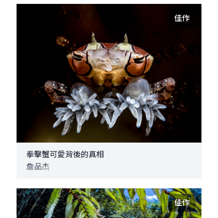
佳作
拳擊蟹可愛背後的真相
詹品杰
佳作