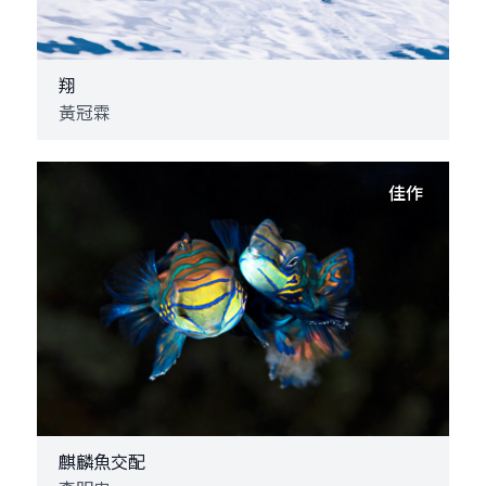
翔
黃冠霖
佳作
麒麟魚交配