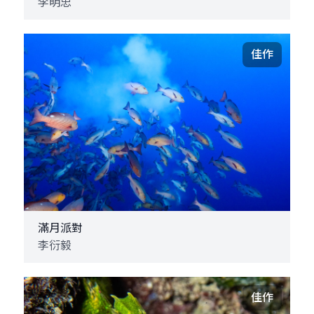
李明忠
佳作
滿月派對
李衍毅
佳作