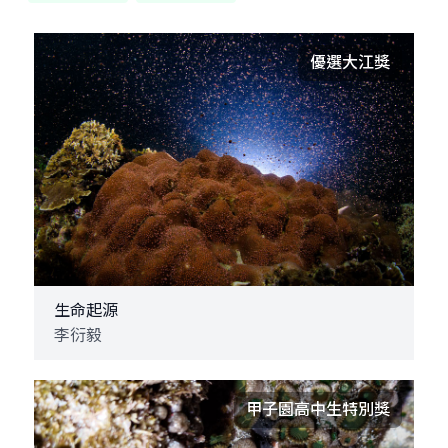
優選大江獎
生命起源
李衍毅
甲子園高中生特別獎