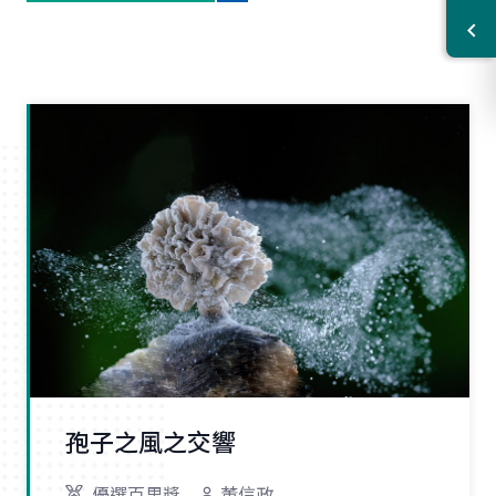
孢子之風之交響
優選百里獎
董信政