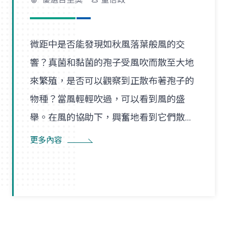
微距中是否能發現如秋風落葉般風的交
響？真菌和黏菌的孢子受風吹而散至大地
來繁殖，是否可以觀察到正散布著孢子的
物種？當風輕輕吹過，可以看到風的盛
舉。在風的協助下，興奮地看到它們散播
孢子的盛況，在精彩過程中也看到了風的
更多內容
形狀，似乎每陣微風在傳播孢子的過程
裡，都是精彩的風暴。