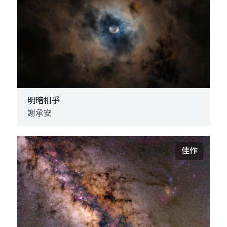
明暗相爭
謝承安
佳作