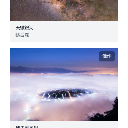
天蠍銀河
蔡岳霖
佳作