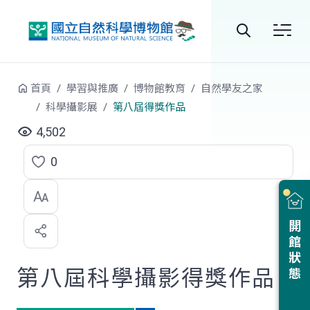
跳到中央內容區塊
全
站
首頁
學習與推廣
博物館教育
自然學友之家
搜
科學攝影展
第八屆得獎作品
尋
4,502
0
點
選
喜
開館狀態
歡
第八屆科學攝影得獎作品