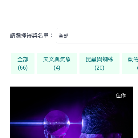
請選擇得獎名單：
全部
天文與氣象
昆蟲與蜘蛛
動
(66)
(4)
(20)
佳作