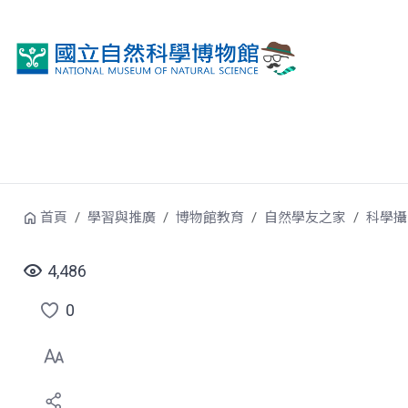
跳到中央內容區塊
首頁
學習與推廣
博物館教育
自然學友之家
科學攝
4,486
0
點
選
喜