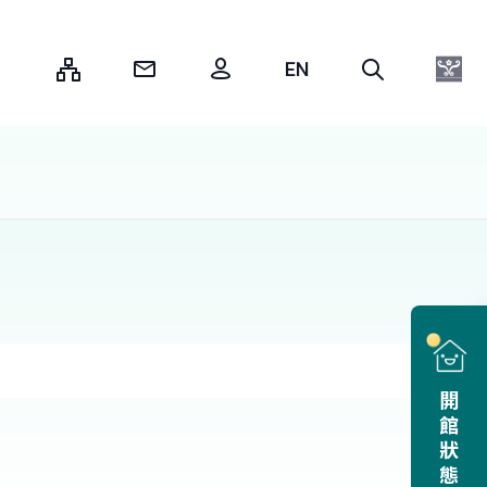
:::
開館狀態