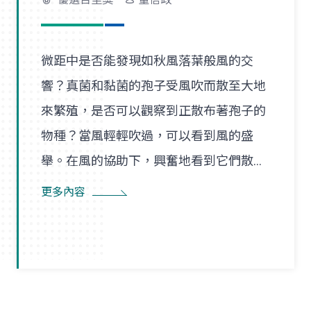
微距中是否能發現如秋風落葉般風的交
響？真菌和黏菌的孢子受風吹而散至大地
來繁殖，是否可以觀察到正散布著孢子的
物種？當風輕輕吹過，可以看到風的盛
舉。在風的協助下，興奮地看到它們散播
孢子的盛況，在精彩過程中也看到了風的
更多內容
形狀，似乎每陣微風在傳播孢子的過程
裡，都是精彩的風暴。