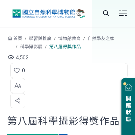
跳到中央內容區塊
全
站
首頁
學習與推廣
博物館教育
自然學友之家
搜
科學攝影展
第八屆得獎作品
尋
4,502
0
點
選
喜
開館狀態
歡
第八屆科學攝影得獎作品