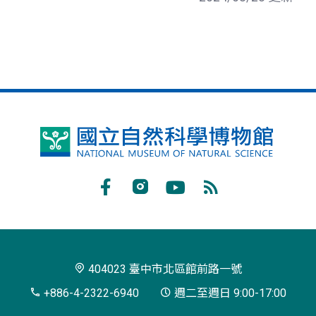
國
立
自
Facebook
Instagram
Youtube
RSS
然
訂
科
閱
學
404023 臺中市北區館前路一號
博
+886-4-2322-6940
週二至週日 9:00-17:00
物