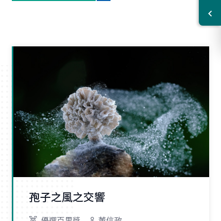
孢子之風之交響
優選百里獎
董信政