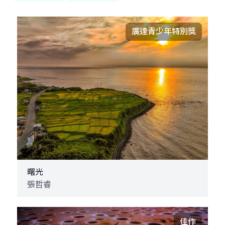
廣達青少年特別獎
曙光
張哲睿
佳作