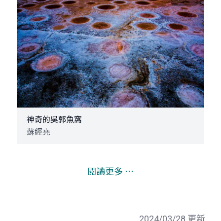
神奇的吳郭魚窩
蘇經堯
閱讀更多 ⋯
2024/03/28 更新