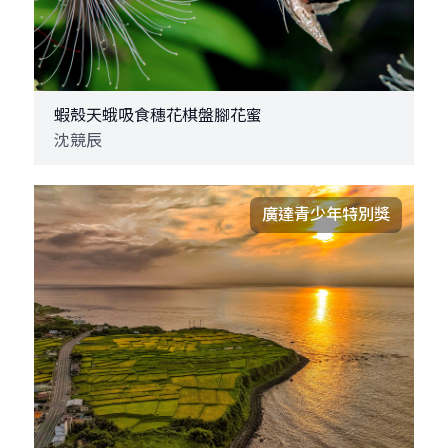
蝦殼天蛾吸食穗花棋盤腳花蜜
沈競辰
廣達青少年特別獎