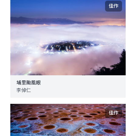
佳作
埔里颱風眼
李倬仁
佳作