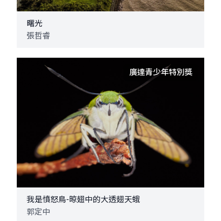
曙光
張哲睿
廣達青少年特別獎
我是憤怒鳥-晾翅中的大透翅天蛾
郭定中