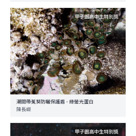
甲子園高中生特別獎
潮間帶菟葵防曬保護盾 - 綠螢光蛋白
陳長嶸
甲子園高中生特別獎