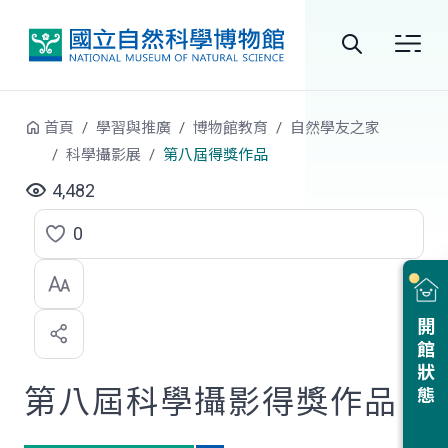
跳到中央內容區塊
全
站
首頁
學習與推廣
博物館教育
自然學友之家
搜
科學攝影展
第八屆得獎作品
尋
4,482
0
點
選
喜
開館狀態
歡
第八屆科學攝影得獎作品