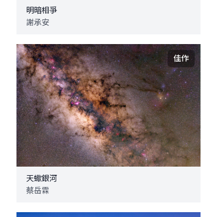
明暗相爭
謝承安
佳作
天蠍銀河
蔡岳霖