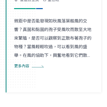
微距中是否能發現如秋風落葉般風的交
響？真菌和黏菌的孢子受風吹而散至大地
來繁殖，是否可以觀察到正散布著孢子的
物種？當風輕輕吹過，可以看到風的盛
舉。在風的協助下，興奮地看到它們散播
孢子的盛況，在精彩過程中也看到了風的
更多內容
形狀，似乎每陣微風在傳播孢子的過程
裡，都是精彩的風暴。