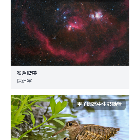
獵戶腰帶
陳建宇
甲子園高中生鼓勵獎