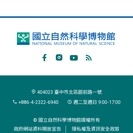
國
立
自
Facebook
Instagram
Youtube
RSS
然
訂
科
閱
學
404023 臺中市北區館前路一號
博
+886-4-2322-6940
週二至週日 9:00-17:00
物
© 國立自然科學博物館版權所有
館
政府網站資料開放宣告
隱私權及資訊安全政策