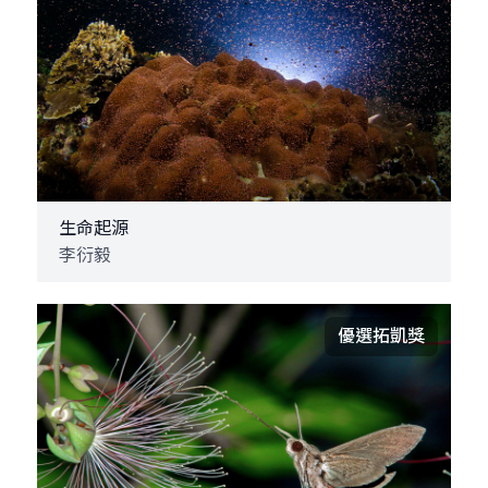
生命起源
李衍毅
優選拓凱獎