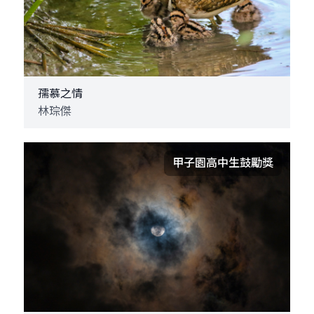
孺慕之情
林琮傑
甲子園高中生鼓勵獎