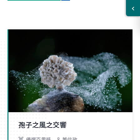
孢子之風之交響
優選百里獎
董信政