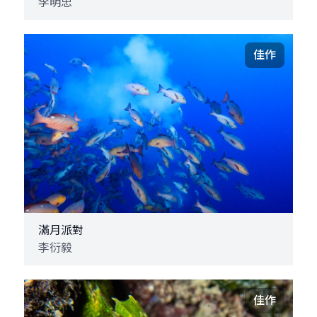
李明忠
佳作
滿月派對
李衍毅
佳作