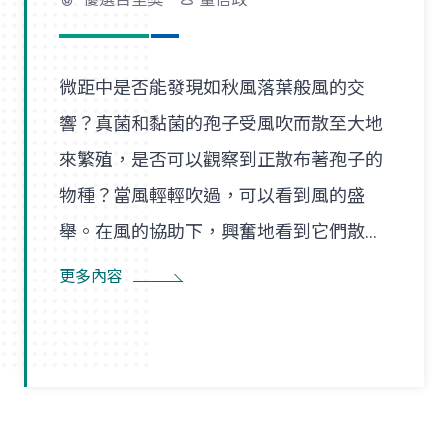
微距中是否能發現如秋風落葉般風的交
響？真菌和黏菌的孢子受風吹而散至大地
來繁殖，是否可以觀察到正散布著孢子的
物種？當風輕輕吹過，可以看到風的盛
舉。在風的協助下，興奮地看到它們散播
孢子的盛況，在精彩過程中也看到了風的
更多內容
形狀，似乎每陣微風在傳播孢子的過程
裡，都是精彩的風暴。