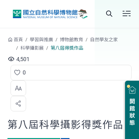
跳到中央內容區塊
全
站
首頁
學習與推廣
博物館教育
自然學友之家
搜
科學攝影展
第八屆得獎作品
尋
4,501
0
點
選
喜
開館狀態
歡
第八屆科學攝影得獎作品