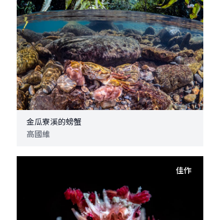
金瓜寮溪的螃蟹
高國維
佳作