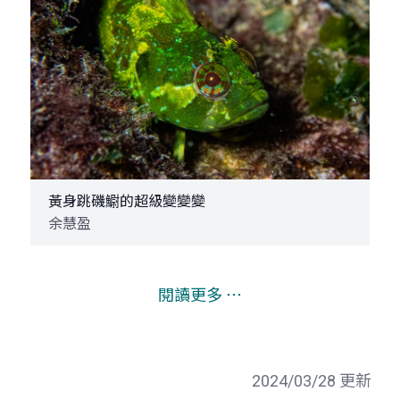
黃身跳磯䲁的超級變變變
余慧盈
閱讀更多 ⋯
2024/03/28 更新