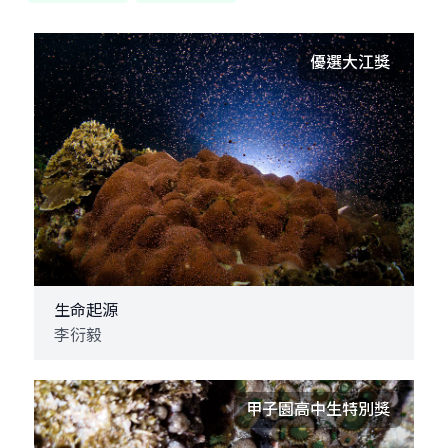
優選大江獎
生命起源
李衍毅
甲子園高中生特別獎