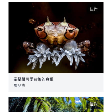
佳作
拳擊蟹可愛背後的真相
詹品杰
佳作