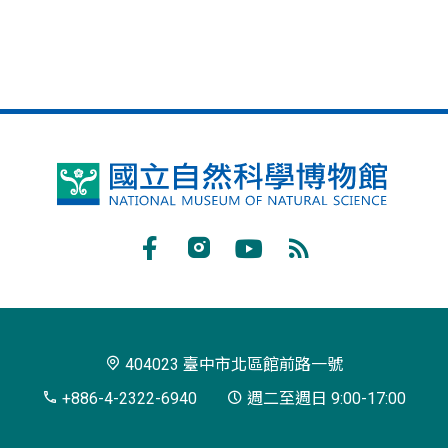
國
立
自
Facebook
Instagram
Youtube
RSS
然
訂
科
閱
學
404023 臺中市北區館前路一號
博
+886-4-2322-6940
週二至週日 9:00-17:00
物