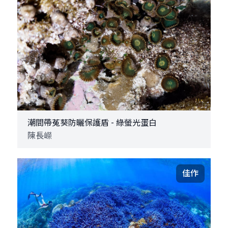
潮間帶菟葵防曬保護盾 - 綠螢光蛋白
陳長嶸
佳作