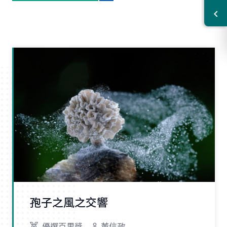
孢子之風之交響
優選百里獎
董信政