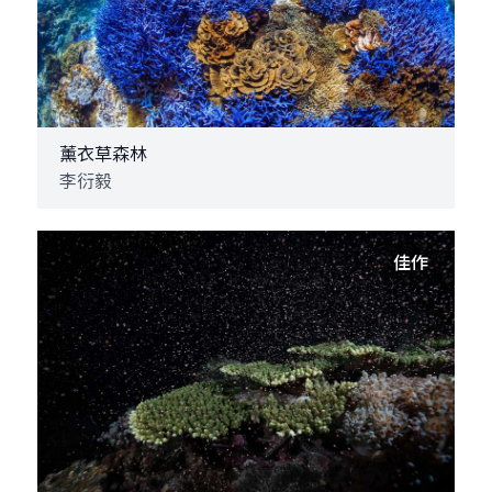
薰衣草森林
李衍毅
佳作