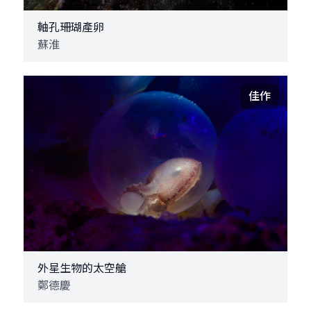
軸孔珊瑚產卵
蘇淮
佳作
外星生物的太空艙
鄭德慶