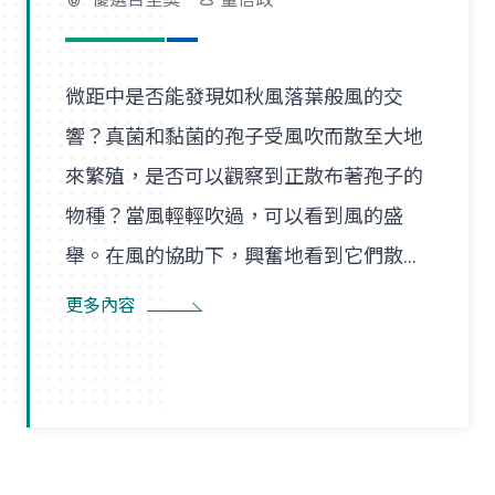
微距中是否能發現如秋風落葉般風的交
響？真菌和黏菌的孢子受風吹而散至大地
來繁殖，是否可以觀察到正散布著孢子的
物種？當風輕輕吹過，可以看到風的盛
舉。在風的協助下，興奮地看到它們散播
孢子的盛況，在精彩過程中也看到了風的
更多內容
形狀，似乎每陣微風在傳播孢子的過程
裡，都是精彩的風暴。