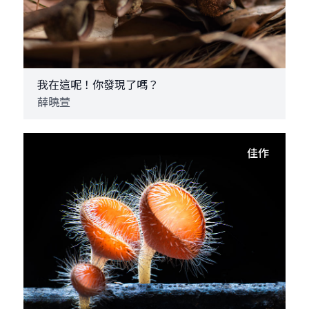
我在這呢！你發現了嗎？
薛曉萱
佳作