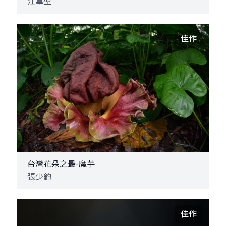
江韋聖
佳作
台灣花朵之最-魔芋
張少鈞
佳作