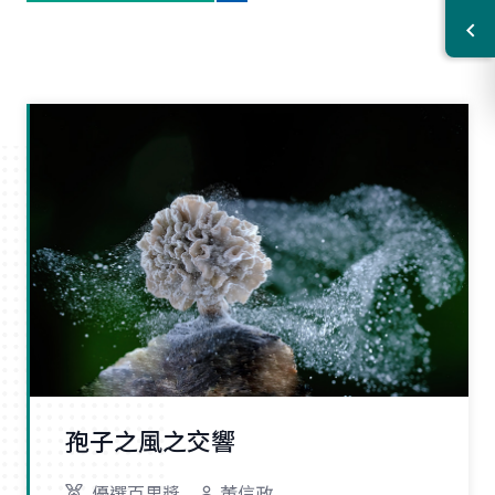
孢子之風之交響
優選百里獎
董信政