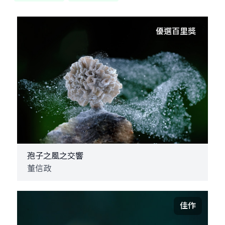
優選百里獎
孢子之風之交響
董信政
佳作