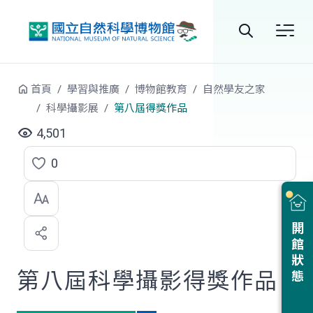
跳到中央內容區塊
全
站
首頁
學習與推廣
博物館教育
自然學友之家
搜
科學攝影展
第八屆得獎作品
尋
4,501
0
點
選
喜
開館狀態
歡
第八屆科學攝影得獎作品