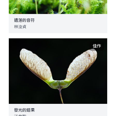
遺落的音符
林汝貞
佳作
發光的翅果