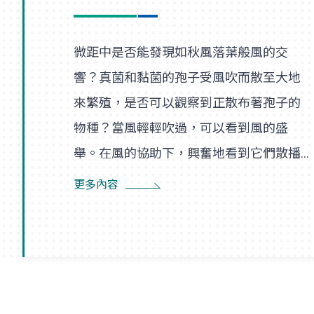
微距中是否能發現如秋風落葉般風的交
響？真菌和黏菌的孢子受風吹而散至大地
來繁殖，是否可以觀察到正散布著孢子的
物種？當風輕輕吹過，可以看到風的盛
舉。在風的協助下，興奮地看到它們散播
孢子的盛況，在精彩過程中也看到了風的
更多內容
形狀，似乎每陣微風在傳播孢子的過程
裡，都是精彩的風暴。