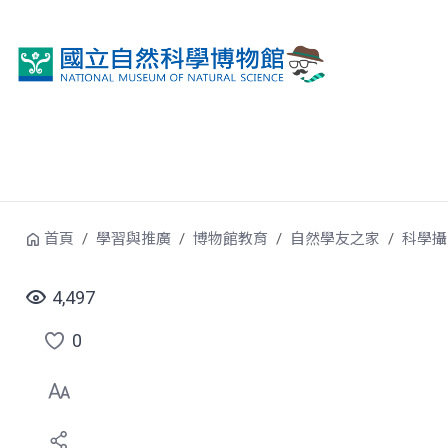
跳到中央內容區塊
首頁
學習與推廣
博物館教育
自然學友之家
科學攝
4,497
0
點
選
喜