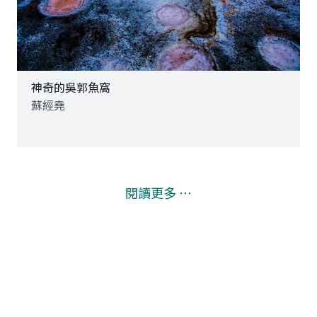
神奇的吳郭魚窩
蘇經堯
閱讀更多 ⋯