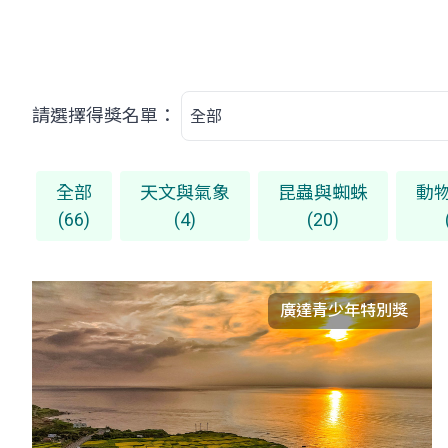
請選擇得獎名單：
全部
天文與氣象
昆蟲與蜘蛛
動
(66)
(4)
(20)
廣達青少年特別獎