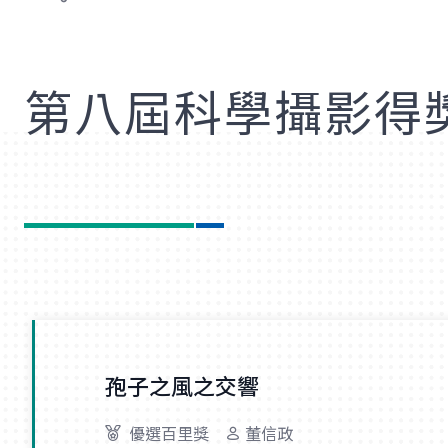
歡
第八屆科學攝影得
孢子之風之交響
優選百里獎
董信政