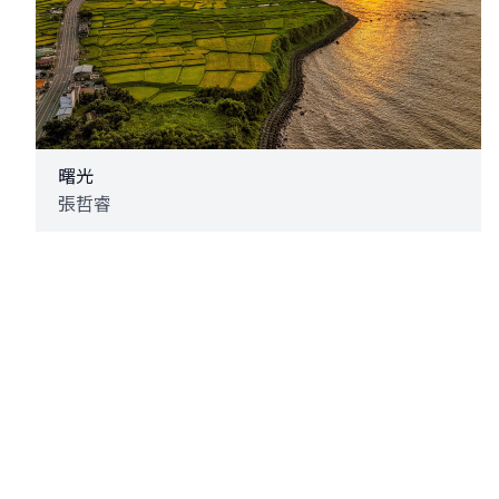
曙光
張哲睿