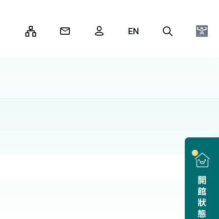
:::
開館狀態