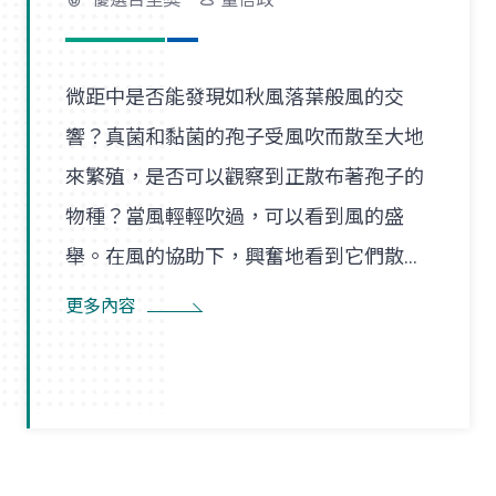
微距中是否能發現如秋風落葉般風的交
響？真菌和黏菌的孢子受風吹而散至大地
來繁殖，是否可以觀察到正散布著孢子的
物種？當風輕輕吹過，可以看到風的盛
舉。在風的協助下，興奮地看到它們散播
孢子的盛況，在精彩過程中也看到了風的
更多內容
形狀，似乎每陣微風在傳播孢子的過程
裡，都是精彩的風暴。