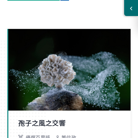
孢子之風之交響
優選百里獎
董信政