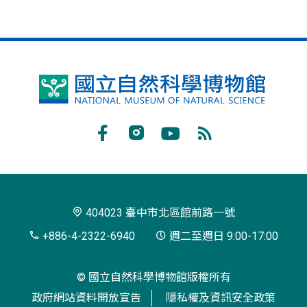
國
立
自
Facebook
Instagram
Youtube
RSS
然
訂
科
閱
學
404023 臺中市北區館前路一號
博
+886-4-2322-6940
週二至週日 9:00-17:00
物
© 國立自然科學博物館版權所有
館
政府網站資料開放宣告
隱私權及資訊安全政策