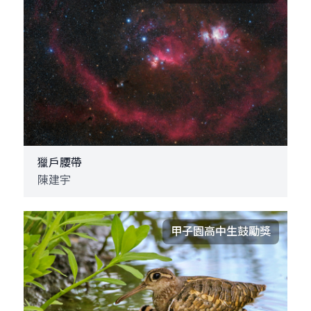
獵戶腰帶
陳建宇
甲子園高中生鼓勵獎