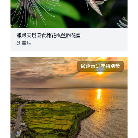
蝦殼天蛾吸食穗花棋盤腳花蜜
沈競辰
廣達青少年特別獎