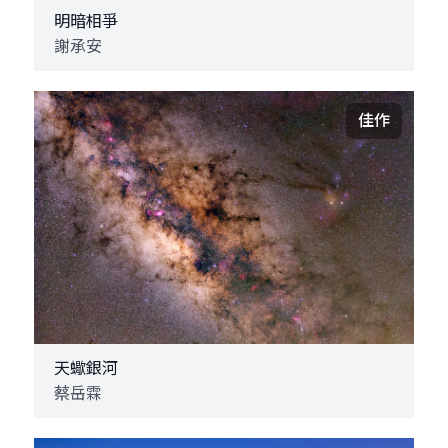
明暗相爭
謝承安
佳作
天蠍銀河
蔡岳霖