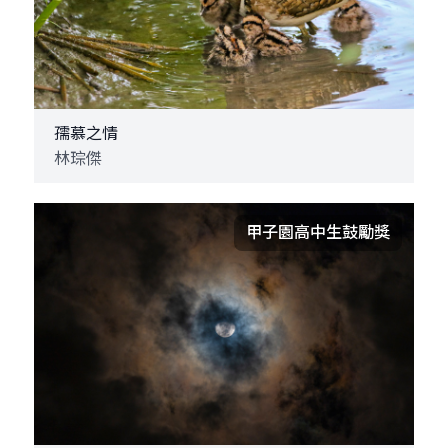
孺慕之情
林琮傑
甲子園高中生鼓勵獎