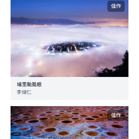
佳作
埔里颱風眼
李倬仁
佳作