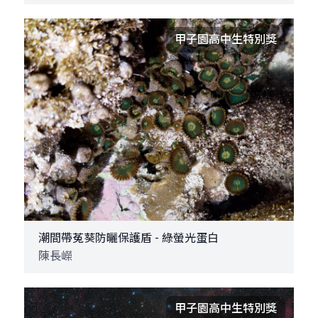
甲子園高中生特別獎
潮間帶菟葵防曬保護盾 - 綠螢光蛋白
陳長嶸
甲子園高中生特別獎