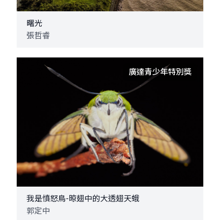
曙光
張哲睿
廣達青少年特別獎
我是憤怒鳥-晾翅中的大透翅天蛾
郭定中