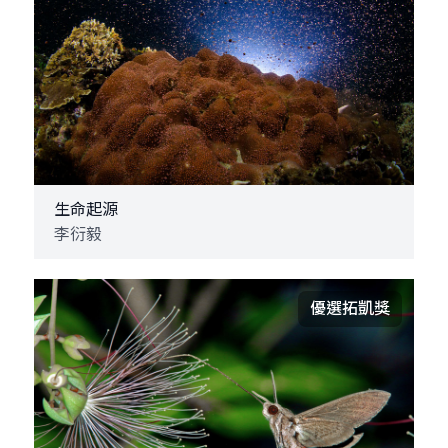
生命起源
李衍毅
優選拓凱獎