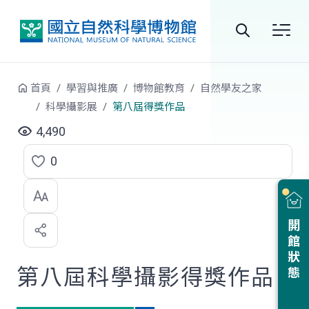
跳到中央內容區塊
全
站
首頁
學習與推廣
博物館教育
自然學友之家
搜
科學攝影展
第八屆得獎作品
尋
4,490
0
點
選
喜
開館狀態
歡
第八屆科學攝影得獎作品