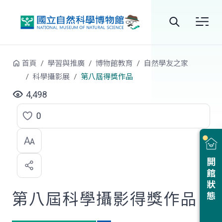
跳到中央內容區塊
全
站
首頁
學習與推廣
博物館教育
自然學友之家
搜
科學攝影展
第八屆得獎作品
尋
4,498
0
點
選
喜
開館狀態
歡
第八屆科學攝影得獎作品