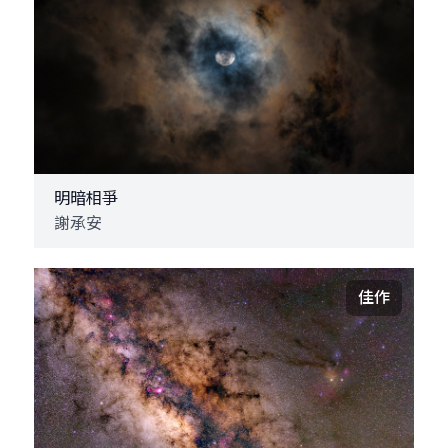
明暗相爭
謝承安
佳作