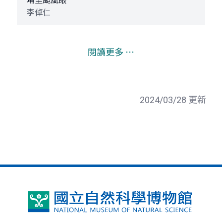
埔里颱風眼
李倬仁
閱讀更多 ⋯
2024/03/28 更新
國
立