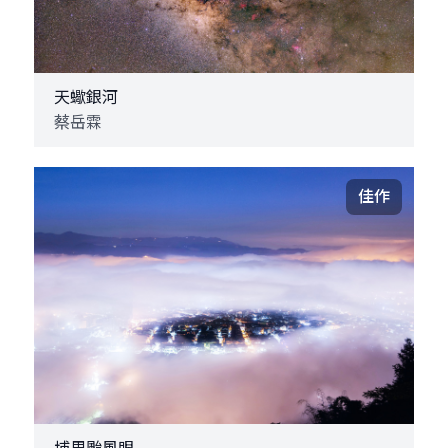
天蠍銀河
蔡岳霖
佳作