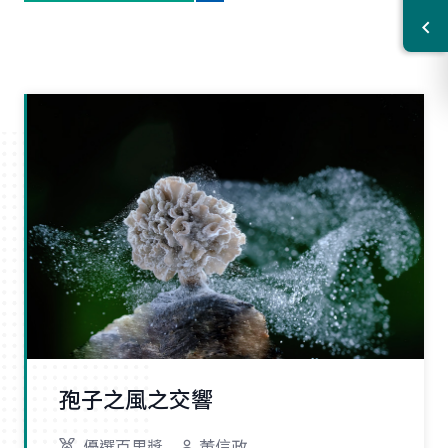
孢子之風之交響
優選百里獎
董信政