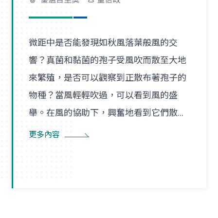
微距中是否能發現如秋風落葉般風的交
響？真菌和黏菌的孢子受風吹而散至大地
來繁殖，是否可以觀察到正散布著孢子的
物種？當風輕輕吹過，可以看到風的盛
舉。在風的協助下，興奮地看到它們散播
孢子的盛況，在精彩過程中也看到了風的
更多內容
形狀，似乎每陣微風在傳播孢子的過程
裡，都是精彩的風暴。